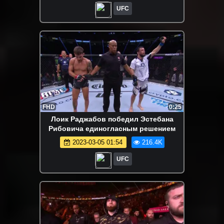
UFC
FHD
0:25
Лоик Раджабов победил Эстебана
Рибовича единогласным решением
2023-03-05 01:54
216.4K
UFC