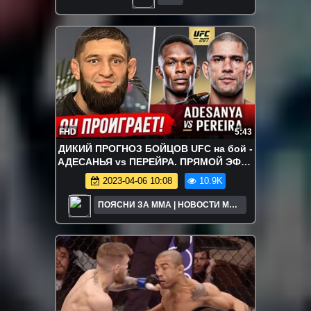
FHD
5:43
ДИКИЙ ПРОГНОЗ БОЙЦОВ UFC на бой -
АДЕСАНЬЯ vs ПЕРЕЙРА. ПРЯМОЙ ЭФИР
UFC 287. ТРАНСЛЯЦИЯ UFC 287
2023-04-06 10:08
10.9K
ПОЯСНИ ЗА ММА | НОВОСТИ MMA
UFC