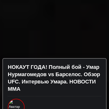
НОКАУТ ГОДА! Полный бой - Умар
Нурмагомедов vs Барселос. Обзор
UFC. Интервью Умара. НОВОСТИ
ММА