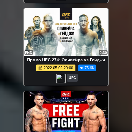
FHD
0:30
Промо UFC 274: Оливейра vs Гейджи
2022-05-02 20:00
75.6K
UFC