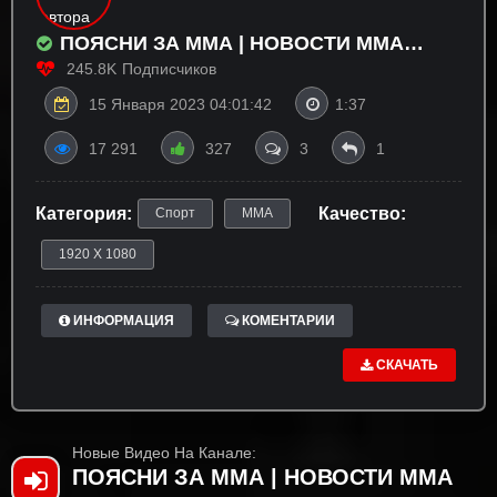
ПОЯСНИ ЗА ММА | НОВОСТИ MMA
UFC
245.8K
Подписчиков
15 Января 2023 04:01:42
1:37
17 291
327
3
1
Категория:
Качество:
Спорт
ММА
1920 X 1080
ИНФОРМАЦИЯ
КОМЕНТАРИИ
СКАЧАТЬ
Новые Видео На Канале:
ПОЯСНИ ЗА ММА | НОВОСТИ MMA