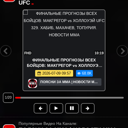
UFC
FHD
10:19
ФИНАЛЬНЫЕ ПРОГНОЗЫ ВСЕХ
БОЙЦОВ: МАКГРЕГОР vs ХОЛЛОУЭЙ
UFC 329. ХАБИБ, МАХАЧЕВ, ТОПУРИЯ.
2026-07-09 09:57
68.8K
НОВОСТИ ММА
ПОЯСНИ ЗА ММА | НОВОСТИ MMA
UFC
1/20
Популярные Видео На Канале: