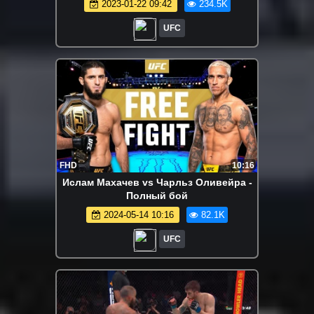
2023-01-22 09:42
234.5K
UFC
FHD
10:16
Ислам Махачев vs Чарльз Оливейра -
Полный бой
2024-05-14 10:16
82.1K
UFC