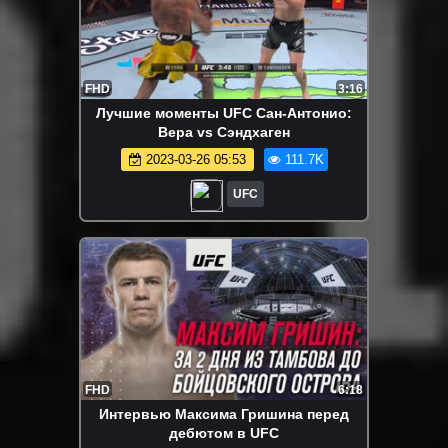
FHD
3:16
Лучшие моменты UFC Сан-Антонио:
Вера vs Сэндхаген
2023-03-26 05:53
111.7K
UFC
FHD
6:18
Интервью Максима Гришина перед
дебютом в UFC