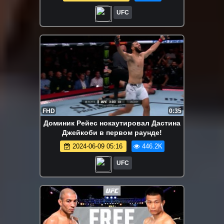
UFC
FHD
0:35
Доминик Рейес нокаутировал Дастина
Джейкоби в первом раунде!
2024-06-09 05:16
446.2K
UFC