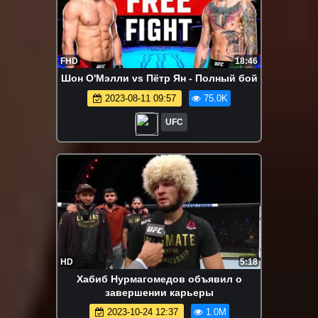
FHD
18:46
Шон О'Мэлли vs Пётр Ян - Полный бой
2023-08-11 09:57
75.0K
UFC
HD
5:18
Хабиб Нурмагомедов объявил о
завершении карьеры
2023-10-24 12:37
1.0M