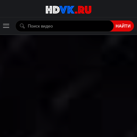
НАЙТИ