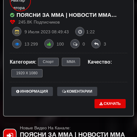
ПОЯСНИ ЗА ММА | НОВОСТИ MMA
UFC
245.8K
Подписчиков
9 Июля 2023 08:49:43
1:22
13 299
100
0
3
Категория:
Качество:
Спорт
ММА
1920 X 1080
ИНФОРМАЦИЯ
КОМЕНТАРИИ
СКАЧАТЬ
Новые Видео На Канале:
ПОЯСНИ ЗА ММА | НОВОСТИ MMA