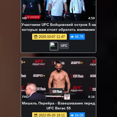
HD
4:59
Участники UFC Бойцовский остров 5 на
которых вам стоит обратить внимание
2020-10-07 11:47
66.7K
UFC
FHD
0:16
Мишель Перейра - Взвешивание перед
UFC Вегас 55
2022-05-20 19:11
64.0K