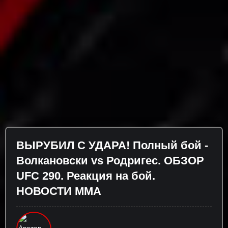
ВЫРУБИЛ С УДАРА! Полный бой -
Волкановски vs Родригес. ОБЗОР
UFC 290. Реакция на бой.
НОВОСТИ ММА