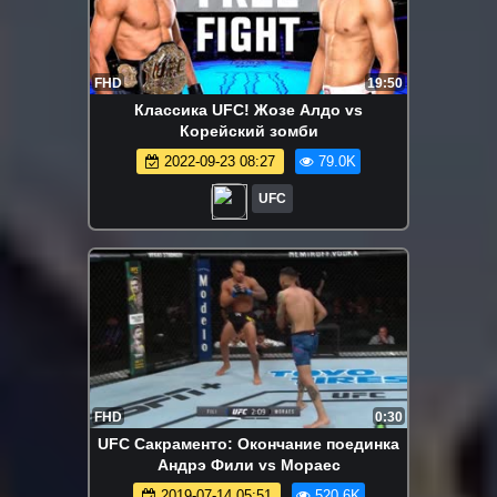
FHD
19:50
Классика UFC! Жозе Алдо vs
Корейский зомби
2022-09-23 08:27
79.0K
UFC
FHD
0:30
UFC Сакраменто: Окончание поединка
Андрэ Фили vs Мораес
2019-07-14 05:51
520.6K