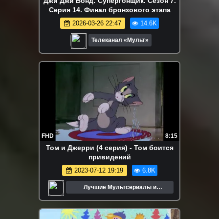
Джи Джи Бонд: Супергонщик. Сезон 7.
Серия 14. Финал бронзового этапа
2026-03-26 22:47
14.6K
Телеканал «Мульт»
FHD
8:15
Том и Джерри (4 серия) - Том боится
привидений
2023-07-12 19:19
6.8K
Лучшие Мультсериалы и
Мультфильмы