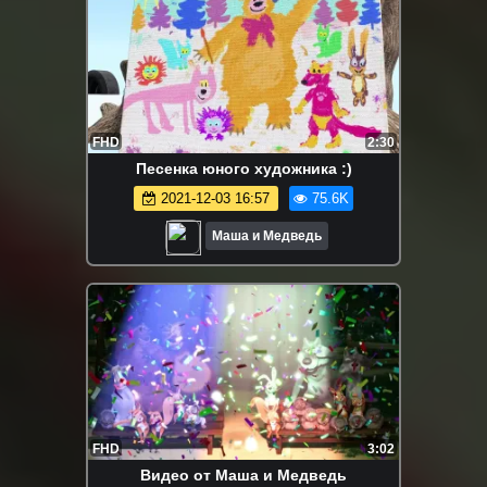
FHD
2:30
Песенка юного художника :)
2021-12-03 16:57
75.6K
Маша и Медведь
FHD
3:02
Видео от Маша и Медведь