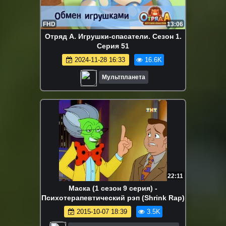
FHD
13:06
Отряд А. Игрушки-спасатели. Сезон 1.
Серия 51
2024-11-28 16:33
16.6K
Мультпланета
22:11
Маска (1 сезон 9 серия) -
Психотерапевтический рэп (Shrink Rap)
2015-10-07 18:39
3.5K