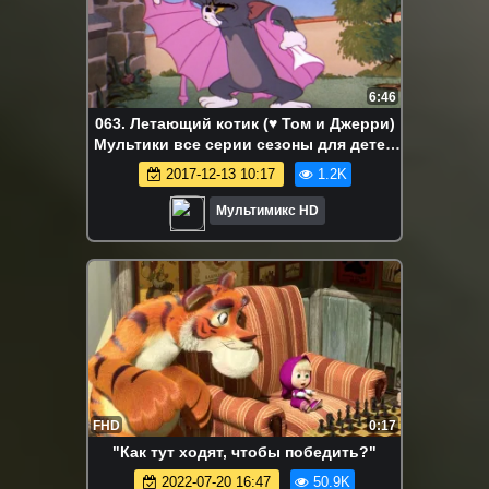
6:46
063. Летающий котик (♥ Том и Джерри)
Мультики все серии сезоны для детей
мультсериалы
2017-12-13 10:17
1.2K
Мультимикс HD
FHD
0:17
"Как тут ходят, чтобы победить?"
2022-07-20 16:47
50.9K