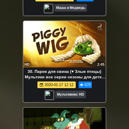
Маша и Медведь
HD
2:45
30. Парик для свина (♥ Злые птицы)
Мультики все серии сезоны для детей
мультсериалы
2020-01-17 12:12
670
Мультимикс HD