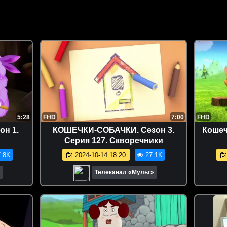
5:28
FHD
7:00
FHD
он 1.
КОШЕЧКИ-СОБАЧКИ. Сезон 3.
Кошеч
Серия 127. Скворечники
.8K
2024-10-14 18:20
27.1K
Телеканал «Мульт»