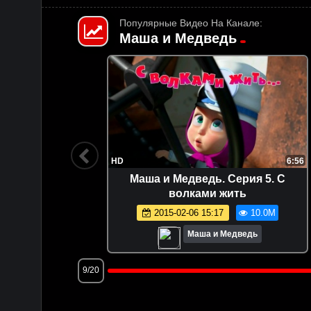
Популярные Видео На Канале:
Маша и Медведь
7:00
HD
6:56
Маша и Медведь. Серия 5. С
й
волками жить
.1M
2015-02-06 15:17
10.0M
Маша и Медведь
9/20