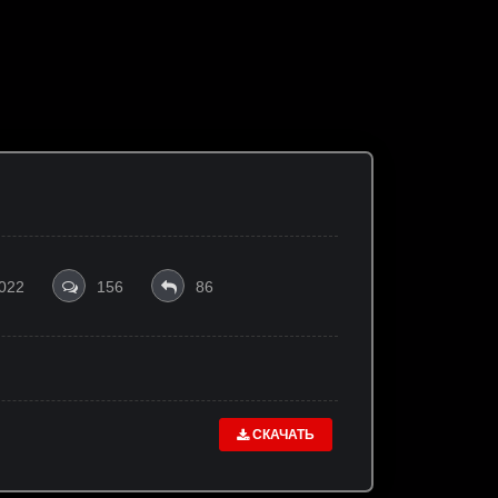
 022
156
86
СКАЧАТЬ