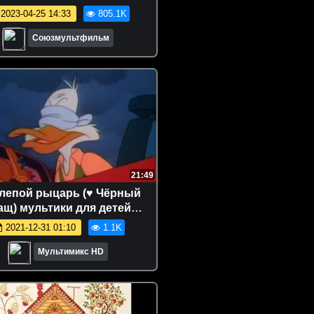
2023-04-25 14:33
805.1K
Союзмультфильм
21:49
Слепой рыцарь (♥ Чёрный
ащ) мультики для детей
тсериалы дисней disney
2021-12-31 01:10
1.1K
cartoons
Мультимикс HD