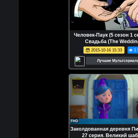
Человек-Паук (5 сезон 1 се
Свадьба (The Weddin
2015-10-16 15:33
1.
Лучшие Мультсериал
Мультфильмы
FHD
Заколдованная деревня Пи
27 серия. Великий ша