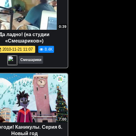
0:39
Да ладно! (на студии
«Смешариков»)
2010-11-21 11:07
8.4K
Смешарики
7:00
огоди! Каникулы. Серия 6.
Новый год