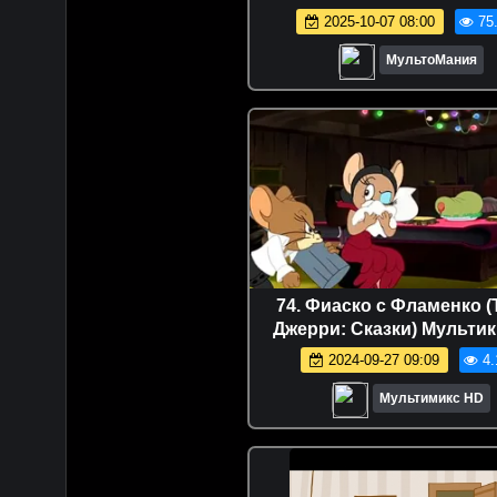
2025-10-07 08:00
75
МультоМания
74. Фиаско с Фламенко (
Джерри: Сказки) Мультик
детей дисней disney се
2024-09-27 09:09
4.
Netflix
Мультимикс HD