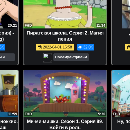
20:21
FHD
11:34
рия) -
Пиратская школа. Серия 2. Магия
g)
пения
5K
2022-04-01 15:58
32.0K
ы и
Союзмультфильм
11:59
FHD
5:30
FHD
ноккио.
Ми-ми-мишки. Сезон 1. Серия 89.
Ну, п
баш
Войти в роль