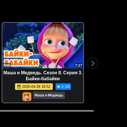
FHD
7:27
FHD
Маша и Медведь. Сезон 8. Серия 3.
Маша и 
Байки-бабайки
Бао
2026-04-28 18:52
2.1M
Маша и Медведь