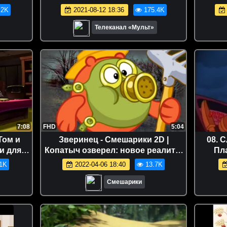
.2K
2021-08-12 18:36
175.4K
Телеканал «Мульт»
7:08
FHD
5:04
Том и
Зверинец - Смешарики 2D |
08. 
и для
Копатыч озверел: новое реалити-
Пл
риалы
шоу со Смешариками
муль
1K
2022-04-06 18:40
13.7K
Смешарики