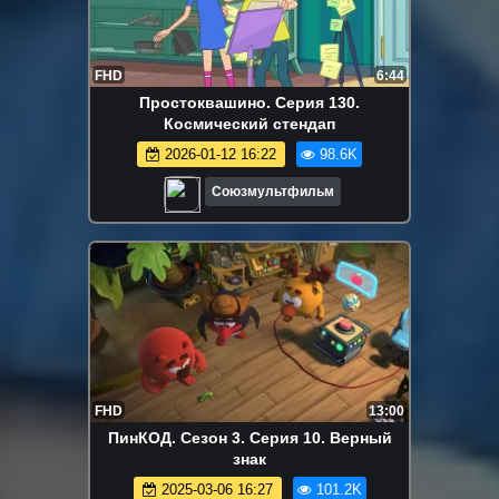
FHD
6:44
Простоквашино. Серия 130.
Космический стендап
2026-01-12 16:22
98.6K
Союзмультфильм
FHD
13:00
ПинКОД. Сезон 3. Серия 10. Верный
знак
2025-03-06 16:27
101.2K