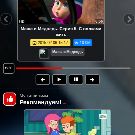
HD
6:50
Маша и Медведь. Серия 6. День
варенья
2015-02-06 15:17
9.0M
Маша и Медведь
9/20
Мультфильмы
Рекомендуем!