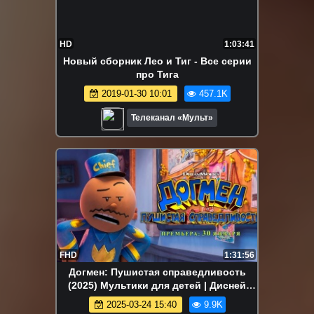
HD
1:03:41
Новый сборник Лео и Тиг - Все серии
про Тига
2019-01-30 10:01
457.1K
Телеканал «Мульт»
FHD
1:31:56
Догмен: Пушистая справедливость
(2025) Мультики для детей | Дисней
Disney | Сериалы Netflix
2025-03-24 15:40
9.9K