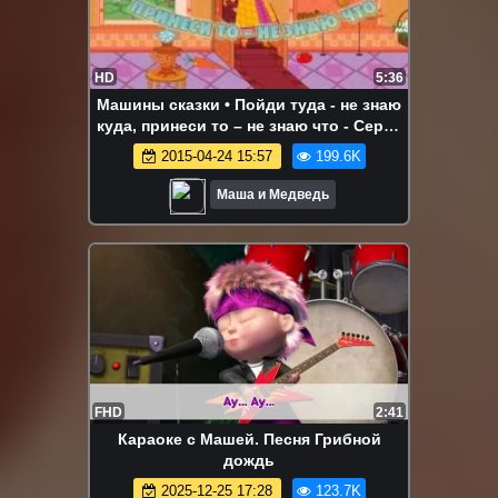
HD
5:36
Машины сказки • Пойди туда - не знаю
куда, принеси то – не знаю что - Серия
24
2015-04-24 15:57
199.6K
Маша и Медведь
FHD
2:41
Караоке с Машей. Песня Грибной
дождь
2025-12-25 17:28
123.7K