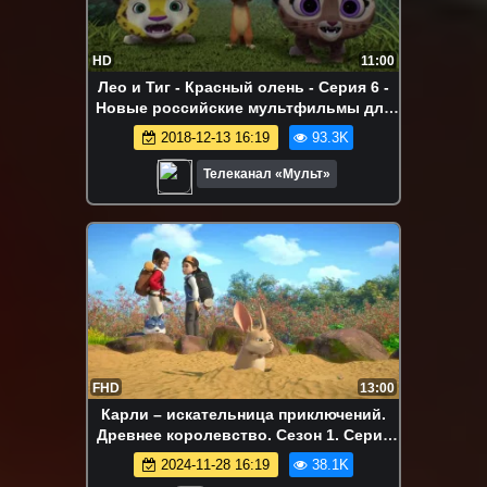
HD
11:00
Лео и Тиг - Красный олень - Серия 6 -
Новые российские мультфильмы для
детей о жителях тайги
2018-12-13 16:19
93.3K
Телеканал «Мульт»
FHD
13:00
Карли – искательница приключений.
Древнее королевство. Сезон 1. Серия
22
2024-11-28 16:19
38.1K