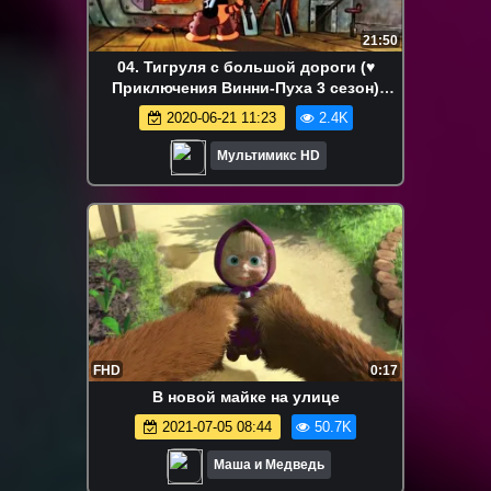
21:50
04. Тигруля с большой дороги (♥
Приключения Винни-Пуха 3 сезон)
Мультики для детей cartoons
2020-06-21 11:23
2.4K
Мультимикс HD
FHD
0:17
В новой майке на улице
2021-07-05 08:44
50.7K
Маша и Медведь