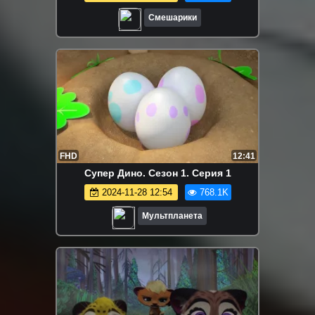
Смешарики
FHD
12:41
Супер Дино. Сезон 1. Серия 1
2024-11-28 12:54
768.1K
Мультпланета