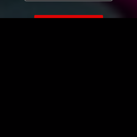
ЗАГРУЗИТЬ ЕЩЁ ВИДЕО
О сайте
Специально для Вас мы отобрали вручную самое лучшее
видео! Смотрите видео онлайн на HDVK.ru. Смотреть
онлайн фильмы и сериалы бесплатно, музыкальные
клипы, новости мира и кино, обзоры мобильных
устройств. Мультфильмы, аниме, дорамы смотреть
онлайн бесплатно!
Скачать видео с ВК, РуТуба, Дзена, ОК