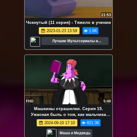
21:53
Чокнутый (11 серия) - Тяжело в учении
2023-01-23 13:59
1.6K
Лучшие Мультсериалы и
Мультфильмы
FHD
5:40
Машкины страшилки. Серия 15.
Ужасная быль о том, как мальчика
перевели в другую школу
2024-09-10 17:10
821.3K
Маша и Медведь