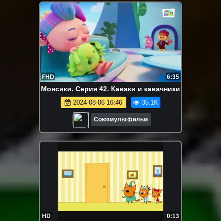
FHD
6:35
Монсики. Серия 42. Каваки и кавачники
2024-08-06 16:46
35.1K
Союзмультфильм
HD
0:13