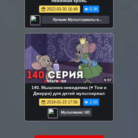
Невинная кровь
2022-03-30 16:48
5.3K
Лучшие Мультсериалы и
Мультфильмы
6:07
140. Мышонок-невидимка (♥ Том и
Джерри) для детей мультсериал
2019-01-23 17:56
2.5K
Мультимикс HD