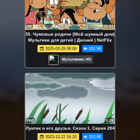
HD
20:42
35. Чумовые родичи (Мой шумный дом)
Мультики для детей | Дисней | NetFlix
2025-03-29 08:08
101.5K
Мультимикс HD
FHD
5:29
Лунтик и его друзья. Сезон 1. Серия 204
2023-12-22 16:20
323.6K