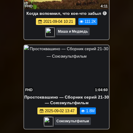
FHD
4:11
Когда вспомнил, что кое-что забыл 😅
2021-09-04 10:21
111.2K
Маша и Медведь
FHD
1:04:60
Простоквашино — Сборник серий 21-30
— Союзмультфильм
2025-09-02 13:47
1.8M
Союзмультфильм