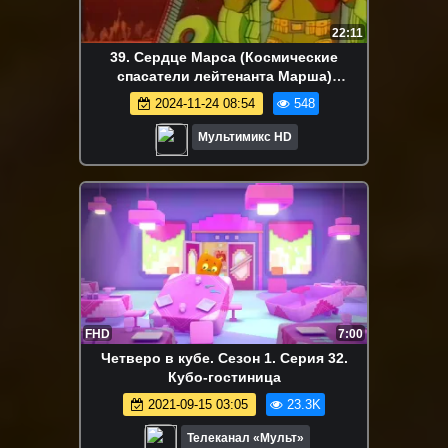
22:11
39. Сердце Марса (Космические
спасатели лейтенанта Марша)
Мультики для детей | Дисней | NetFlix
2024-11-24 08:54
548
Мультимикс HD
FHD
7:00
Четверо в кубе. Сезон 1. Серия 32.
Кубо-гостиница
2021-09-15 03:05
23.3K
Телеканал «Мульт»