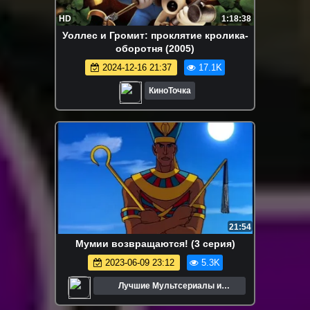
HD
1:18:38
Уоллес и Громит: проклятие кролика-
оборотня (2005)
2024-12-16 21:37
17.1K
КиноТочка
21:54
Мумии возвращаются! (3 серия)
2023-06-09 23:12
5.3K
Лучшие Мультсериалы и
Мультфильмы