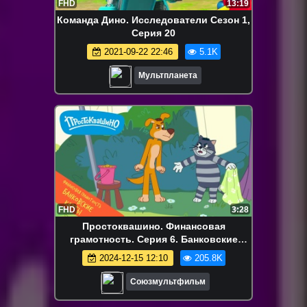
FHD
13:19
Команда Дино. Исследователи Сезон 1,
Серия 20
2021-09-22 22:46
5.1K
Мультпланета
FHD
3:28
Простоквашино. Финансовая
грамотность. Серия 6. Банковские
карты
2024-12-15 12:10
205.8K
Союзмультфильм