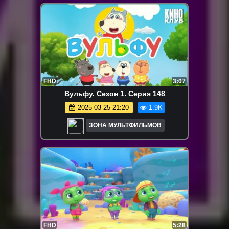
FHD
3:07
Вульфу. Сезон 1. Серия 148
2025-03-25 21:20
1.9K
ЗОНА МУЛЬТФИЛЬМОВ
FHD
5:28