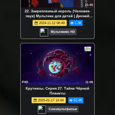
21:45
22. Закрепленный король (Человек-
паук) Мультики для детей | Дисней
Disney | NetFlix Мультсериал
2024-11-12 08:49
1.3K
Мультимикс HD
FHD
11:06
Крутиксы. Серия 27. Тайна Чёрной
Планеты
2025-01-17 14:44
52.4K
Союзмультфильм