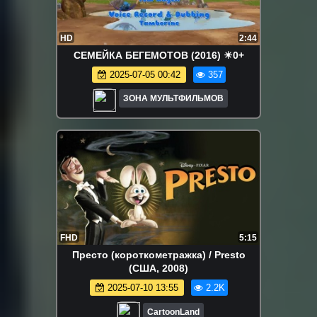
HD
2:44
СЕМЕЙКА БЕГЕМОТОВ (2016) ☀0+
2025-07-05 00:42
357
ЗОНА МУЛЬТФИЛЬМОВ
FHD
5:15
Престо (короткометражка) / Presto
(США, 2008)
2025-07-10 13:55
2.2K
CartoonLand