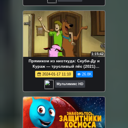
1:15:42
Прямиком из ниоткуда: Скуби-Ду и
Кураж — трусливый пёс (2021)
Мультики HD | MultMixer | Netflix |
2024-01-17 11:10
26.8K
Disney
Мультимикс HD