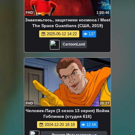
FHD
1:20:46
Знакомьтесь, защитники космоса / Meet
The Space Guardians (США, 2019)
2025-05-12 14:22
137
CartoonLand
FHD
20:27
Человек-Паук (3 сезон 13 серия) Война
Гоблинов (студия 616)
2024-12-20 18:18
12.6K
Лучшие Мультсериалы и