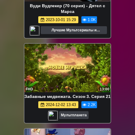
Вуди Вудпекер (70 серия) - Дятел с
Марса
2023-10-01 15:29
1.0K
Лучшие Мультсериалы и
Мультфильмы
FHD
13:00
Забавные медвежата. Сезон 3. Серия 21
2024-12-02 13:43
2.2K
Мультпланета