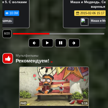
Маша и Медведь. Серия 6. День
варенья
2015-02-06 15:17
9.0M
Маша и Медведь
9/20
Мультфильмы
Рекомендуем!
FHD
5:19