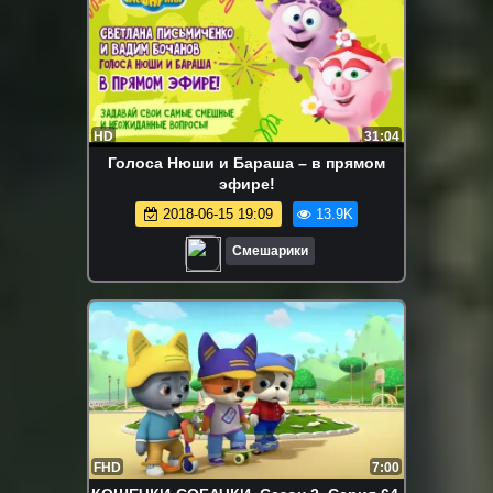
HD
31:04
Голоса Нюши и Бараша – в прямом
эфире!
2018-06-15 19:09
13.9K
Смешарики
FHD
7:00