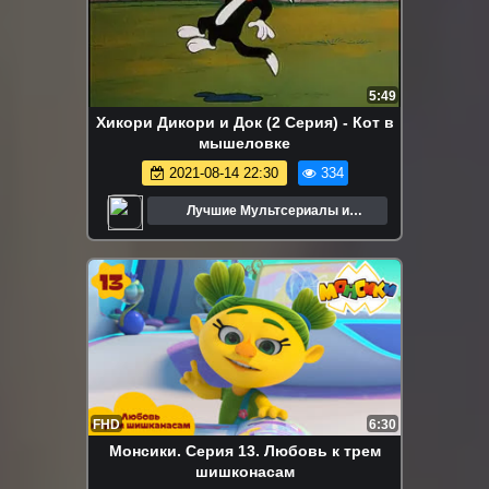
5:49
Хикори Дикори и Док (2 Серия) - Кот в
мышеловке
2021-08-14 22:30
334
Лучшие Мультсериалы и
Мультфильмы
FHD
6:30
Монсики. Серия 13. Любовь к трем
шишконасам