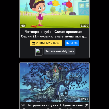
HD
11:00
Четверо в кубе - Самая красивая -
Серия 21 - музыкальные мультики для
детей
2018-11-25 16:45
51.3K
Телеканал «Мульт»
22:29
20. Тигрулина обувка + Тушите свет (♥