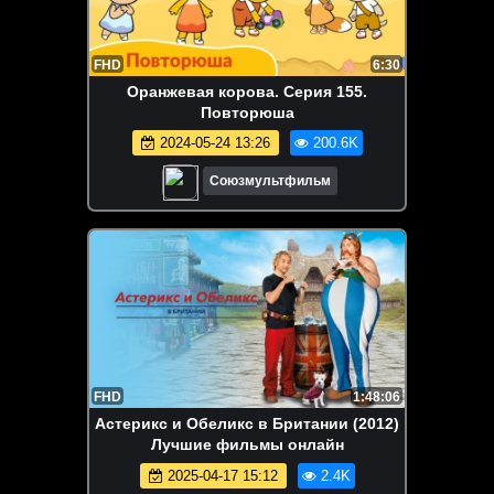
FHD
6:30
Оранжевая корова. Серия 155.
Повторюша
2024-05-24 13:26
200.6K
Союзмультфильм
FHD
1:48:06
Астерикс и Обеликс в Британии (2012)
Лучшие фильмы онлайн
2025-04-17 15:12
2.4K