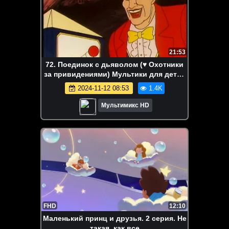
21:53
72. Поединок с дьяволом (♥ Охотники
за привидениями) Мультики для детей
мультсериалы дисней Netflix
2024-11-12 08:53
1.4K
Мультимикс HD
FHD
12:10
Маленький принц и друзья. 2 серия. Не
такая, как все