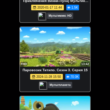
Приключения Винни-Пуха) Мультики
для детей cartoons
2020-01-17 11:44
1.5K
Мультимикс HD
FHD
13:42
Паровозик Титипо. Сезон 3. Серия 15
2024-11-28 15:50
70.0K
Мультпланета