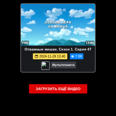
FHD
13:00
Отважные мишки. Сезон 1. Серия 47
2024-11-29 13:40
7.8K
Мультпланета
ЗАГРУЗИТЬ ЕЩЁ ВИДЕО