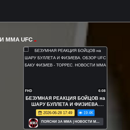
И MMA UFC
FHD
6:08
БЕЗУМНАЯ РЕАКЦИЯ БОЙЦОВ на
ШАРУ БУЛЛЕТА И ФИЗИЕВА.
ОБЗОР UFC БАКУ ФИЗИЕВ -
2026-06-28 17:49
19.4K
ТОРРЕС. НОВОСТИ ММА
ПОЯСНИ ЗА ММА | НОВОСТИ MMA
UFC