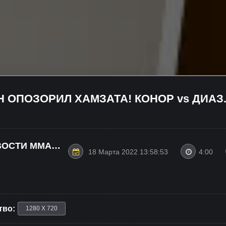
Н ОПОЗОРИЛ ХАМЗАТА! КОНОР vs ДИАЗ.
ТИ MMA
18 Марта 2022 13:58:53
4:00
тво:
1280 X 720