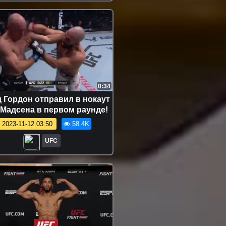
0:34
 Гордон отправил в нокаут
Мадсена в первом раунде!
2023-11-12 03:50
58.4K
UFC