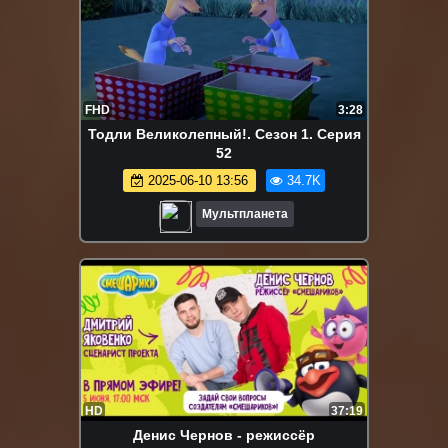
FHD
3:28
Тодли Великолепный!. Сезон 1. Серия
52
2025-06-10 13:56
34.7K
Мультпланета
HD
37:19
Денис Чернов - режиссёр