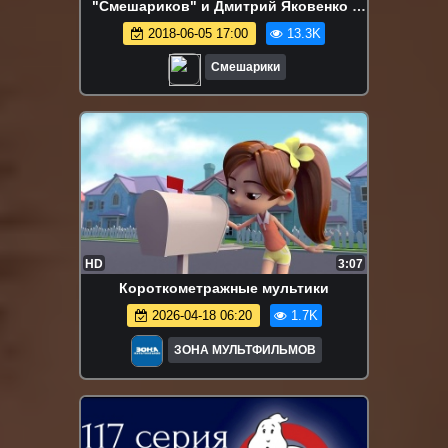
"Смешариков" и Дмитрий Яковенко -
сценарист проекта - в прямом эфире!
2018-06-05 17:00
13.3K
Смешарики
HD
3:07
Короткометражные мультики
2026-04-18 06:20
1.7K
ЗОНА МУЛЬТФИЛЬМОВ