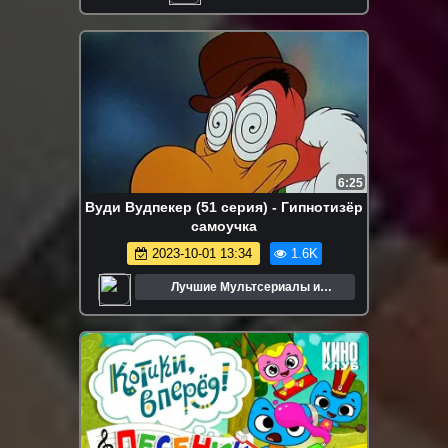
6:25
Вуди Вудпекер (51 серия) - Гипнотизёр
самоучка
2023-10-01 13:34
1.6K
Лучшие Мультсериалы и
Мультфильмы