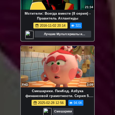
21:34
Мстители: Всегда вместе (8 серия) -
Правитель Атлантиды
2016-11-02 20:14
321
Лучшие Мультсериалы и
Мультфильмы
FHD
3:09
Смешарики. ПинКод. Азбука
финансовой грамотности. Серия 5.
Незнакомец
2025-02-28 12:56
94.6K
Смешарики