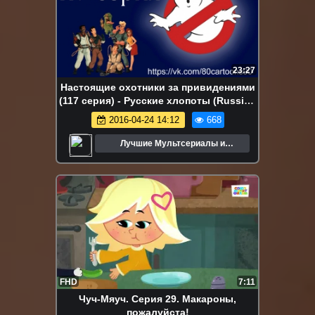
23:27
Настоящие охотники за привидениями
(117 серия) - Русские хлопоты (Russian
About)
2016-04-24 14:12
668
Лучшие Мультсериалы и
Мультфильмы
FHD
7:11
Чуч-Мяуч. Серия 29. Макароны,
пожалуйста!