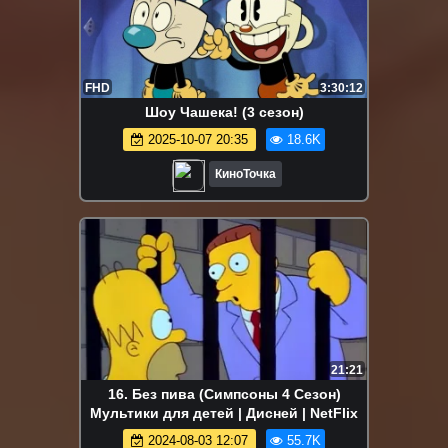
FHD
3:30:12
Шоу Чашека! (3 сезон)
2025-10-07 20:35
18.6K
КиноТочка
21:21
16. Без пива (Симпсоны 4 Сезон)
Мультики для детей | Дисней | NetFlix
2024-08-03 12:07
55.7K