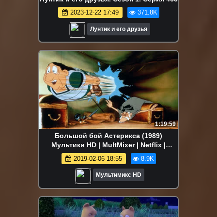
2023-12-22 17:49
371.8K
Лунтик и его друзья
1:19:59
Большой бой Астерикса (1989)
Мультики HD | MultMixer | Netflix |
Disney
2019-02-06 18:55
8.9K
Мультимикс HD