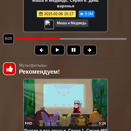
Маша и Медведь. Серия 147. Летучий
корабль
2025-04-17 11:51
9.0M
Маша и Медведь
9/20
Мультфильмы
Рекомендуем!
FHD
5:26
Лунтик и его друзья. Сезон 1. Серия 465