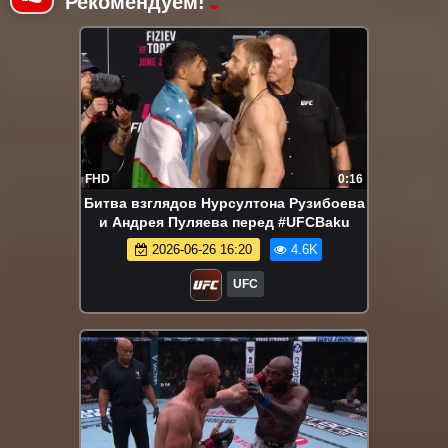
Рекомендуем!
FHD
0:16
Битва взглядов Нурсултона Рузибоева
и Андрея Пуляева перед #UFCBaku
2026-06-26 16:20
4.6K
UFC