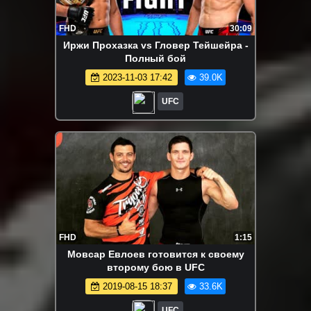
FHD
30:09
Иржи Прохазка vs Гловер Тейшейра -
Полный бой
2023-11-03 17:42
39.0K
UFC
FHD
1:15
Мовсар Евлоев готовится к своему
второму бою в UFC
2019-08-15 18:37
33.6K
UFC