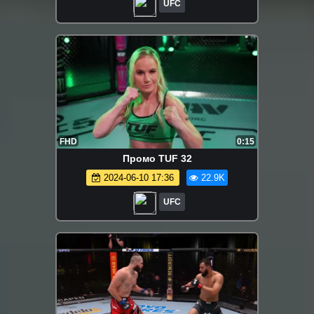
UFC
FHD
0:15
Промо TUF 32
2024-06-10 17:36
22.9K
UFC