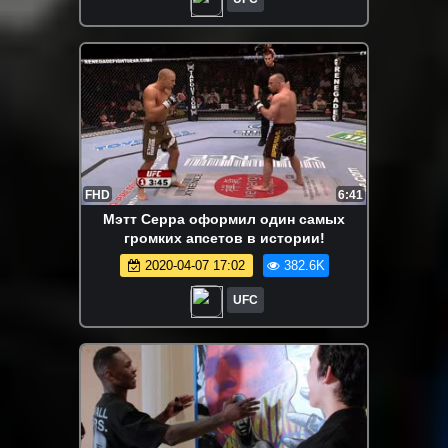
FHD
6:41
Мэтт Серра оформил один самых
громких апсетов в истории!
2020-04-07 17:02
382.6K
UFC