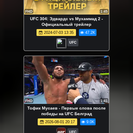
FHD
1:45
UFC 304: Эдвардс vs Мухаммад 2 -
Официальный трейлер
2024-07-03 13:35
47.2K
UFC
FHD
1:41
Тофик Мусаев - Первые слова после
победы на UFC Белград
2026-08-01 20:17
9.0K
UFC