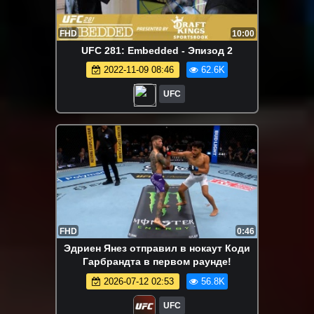
FHD
10:00
UFC 281: Embedded - Эпизод 2
2022-11-09 08:46
62.6K
UFC
FHD
0:46
Эдриен Янез отправил в нокаут Коди
Гарбрандта в первом раунде!
2026-07-12 02:53
56.8K
UFC