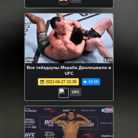
FHD
3:43
Все тейкдауны Мераба Двалишвили в
UFC
2021-04-27 23:38
59.6K
UFC