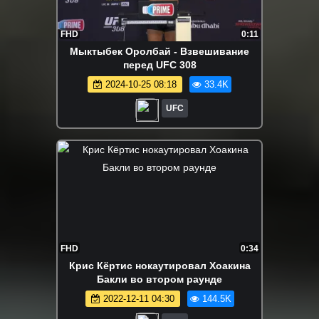
FHD
0:11
Мыктыбек Оролбай - Взвешивание
перед UFC 308
2024-10-25 08:18
33.4K
UFC
FHD
0:34
Крис Кёртис нокаутировал Хоакина
Бакли во втором раунде
2022-12-11 04:30
144.5K