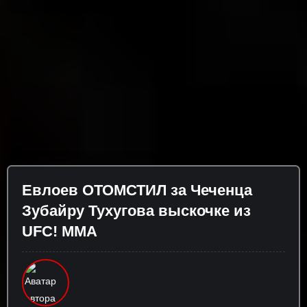
Евлоев ОТОМСТИЛ за Чеченца
Зубайру Тухугова выскочке из
UFC! ММА