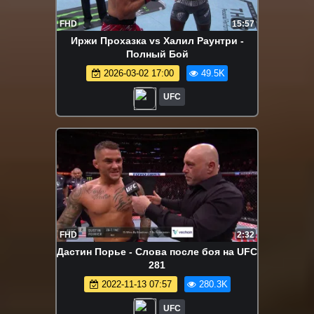
FHD
15:57
Иржи Прохазка vs Халил Раунтри -
Полный Бой
2026-03-02 17:00
49.5K
UFC
FHD
2:32
Дастин Порье - Слова после боя на UFC
281
2022-11-13 07:57
280.3K
UFC