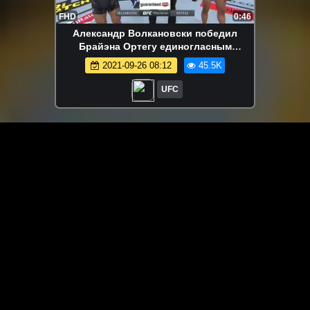
FHD
0:46
Александр Волкановски победил
Брайэна Ортегу единогласным
решением
2021-09-26 08:12
45.5K
UFC
ЗАГРУЗИТЬ ЕЩЁ ВИДЕО
О сайте
Специально для Вас мы отобрали вручную самое лучшее
видео! Смотрите видео онлайн на HDVK.ru. Смотреть