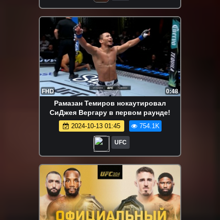
FHD
0:48
Рамазан Темиров нокаутировал
СиДжея Вергару в первом раунде!
2024-10-13 01:45
754.1K
UFC