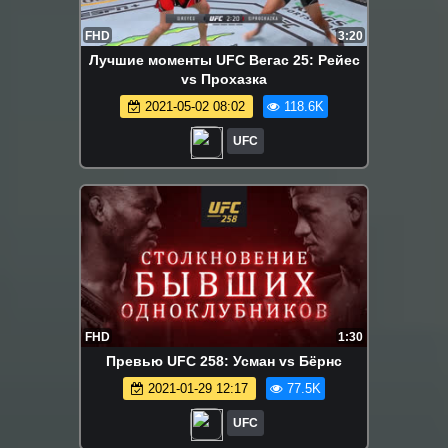
FHD
3:20
Лучшие моменты UFC Вегас 25: Рейес
vs Прохазка
2021-05-02 08:02
118.6K
UFC
FHD
1:30
Превью UFC 258: Усман vs Бёрнс
2021-01-29 12:17
77.5K
UFC