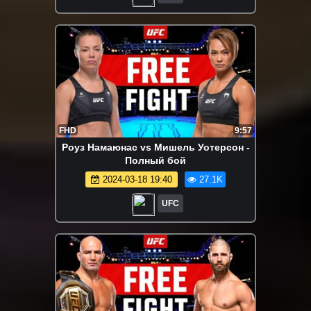
FHD
9:57
Роуз Намаюнас vs Мишель Уотерсон -
Полный бой
2024-03-18 19:40
27.1K
UFC