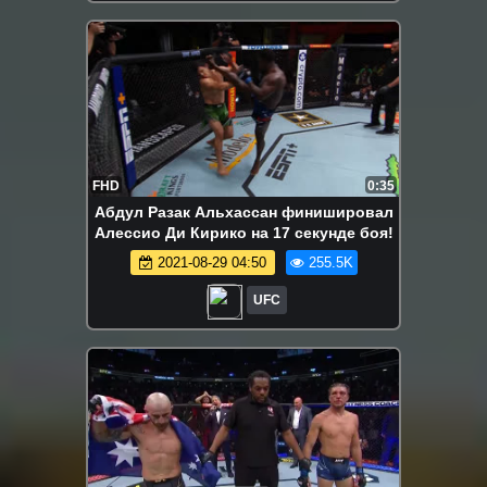
FHD
0:35
Абдул Разак Альхассан финишировал
Алессио Ди Кирико на 17 секунде боя!
2021-08-29 04:50
255.5K
UFC