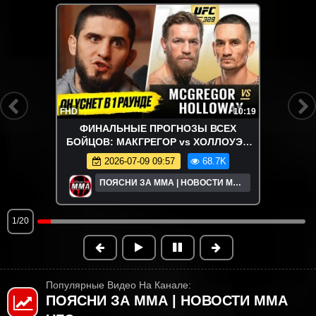
FHD
10:19
ФИНАЛЬНЫЕ ПРОГНОЗЫ ВСЕХ
БОЙЦОВ: МАКГРЕГОР vs ХОЛЛОУЭЙ
UFC 329. ХАБИБ, МАХАЧЕВ, ТОПУРИЯ.
2026-07-09 09:57
68.7K
НОВОСТИ ММА
ПОЯСНИ ЗА ММА | НОВОСТИ MMA
UFC
1/20
Популярные Видео На Канале:
ПОЯСНИ ЗА ММА | НОВОСТИ MMA