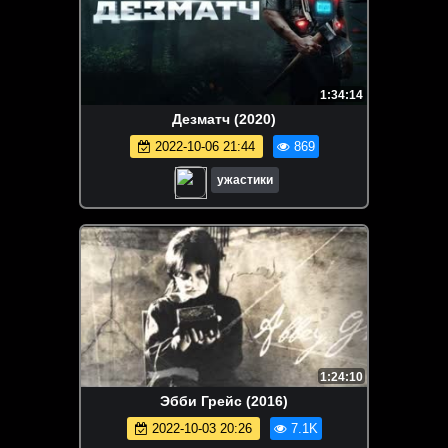
1:34:14
Дезматч (2020)
2022-10-06 21:44
869
ужастики
1:24:10
Эбби Грейс (2016)
2022-10-03 20:26
7.1K