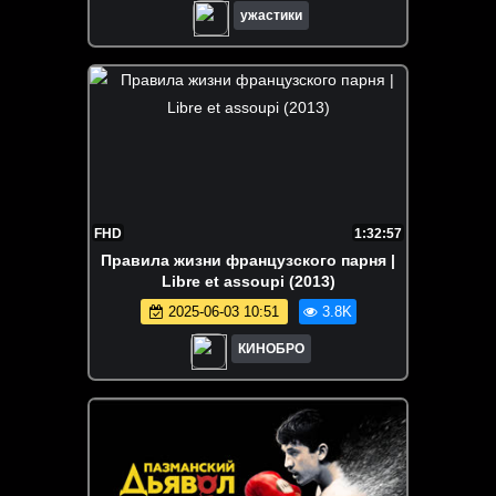
ужастики
FHD
1:32:57
Правила жизни французского парня |
Libre et assoupi (2013)
2025-06-03 10:51
3.8K
КИНОБРО