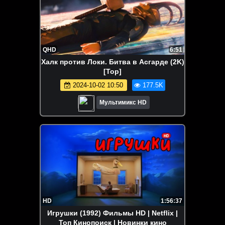
QHD
6:51
Халк против Локи. Битва в Асгарде (2K)
[Тор]
2024-10-02 10:50
177.5K
Мультимикс HD
HD
1:56:37
Игрушки (1992) Фильмы HD | Netflix |
Топ Кинопоиск | Новинки кино