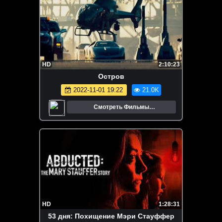
HD
2:10:23
Остров
2022-11-01 19:22
21.0K
Смотреть Фильмы
Онлайн.Трейлеры.Кино.
HD
1:28:31
53 дня: Похищение Мэри Стауффер