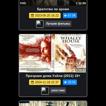
FHD
1:32:08
Братство по крови
2023-05-25 16:22
67.0K
Лучшие фильмы
1:29:13
Призраки дома Уэйли (2012) 18+
2024-11-18 22:37
28.5K
ужастики