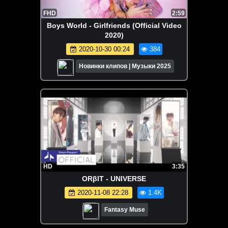
FHD
2:59
Boys World - Girlfriends (Official Video
2020)
2020-10-30 00:24
384
Новинки клипов | Музыки 2025
HD
3:35
ORβIT - UNIVERSE
2020-11-08 22:28
1.4K
Fantasy Muse