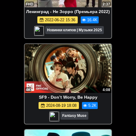
FHD
2:37
Ленинград - Не Зорро (Премьера 2022)
2022-06-22 15:36
16.4K
Новинки клипов | Музыки 2025
4K
4:08
SF9 - Don’t Worry, Be Happy
2024-08-19 18:08
5.2K
Fantasy Muse