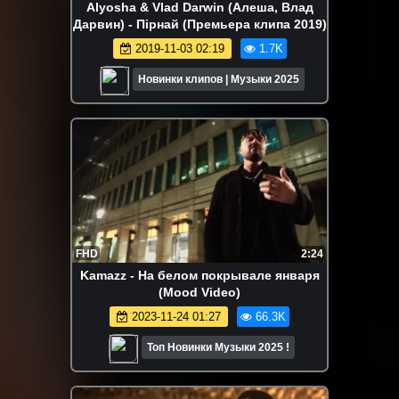
Alyosha & Vlad Darwin (Алеша, Влад
Дарвин) - Пірнай (Премьера клипа 2019)
2019-11-03 02:19
1.7K
Новинки клипов | Музыки 2025
FHD
2:24
Kamazz - На белом покрывале января
(Mood Video)
2023-11-24 01:27
66.3K
Топ Новинки Музыки 2025 !