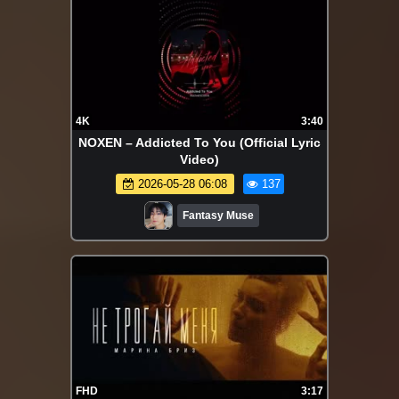
4K
3:40
NOXEN – Addicted To You (Official Lyric
Video)
2026-05-28 06:08
137
Fantasy Muse
FHD
3:17