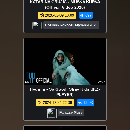
KATARINA GRUJIC - MUSKA KURVA
(Official Video 2020)
2020-02-09 18:09
697
Новинки клипов | Музыки 2025
4K
2:52
Hyunjin - So Good [Stray Kids SKZ-
PLAYER]
2024-12-24 22:08
13.9K
Fantasy Muse