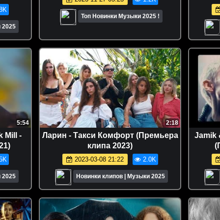
8K
Топ Новинки Музыки 2025 !
 2025
5:54
2:18
 Mill -
Ларин - Такси Комфорт (Премьера
Jamik
21)
клипа 2023)
(
5K
2023-03-08 21:22
2.0K
 2025
Новинки клипов | Музыки 2025