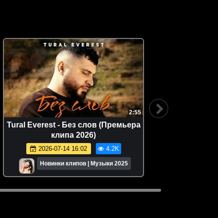
2:55
FHD
Tural Everest - Без слов (Премьера
Руста
клипа 2026)
(
2026-07-14 16:02
4.2K
Новинки клипов | Музыки 2025