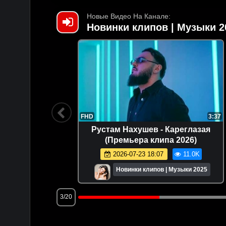
Новые Видео На Канале:
Новинки клипов | Музыки 2
2:30
FHD
3:37
ипа 2026)
Рустам Нахушев - Кареглазая
(Премьера клипа 2026)
.5K
2026-07-23 18:07
11.0K
и 2025
Новинки клипов | Музыки 2025
3/20