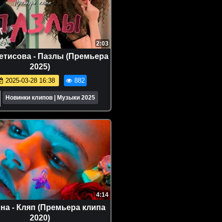
2:03
етисова - Пазлы (Премьера
2025)
2025-03-28 16:38
882
Новинки клипов | Музыки 2025
4:14
на - Кляп (Премьера клипа
2020)