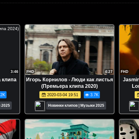
3:46
FHD
4:27
FHD
 клипа
Игорь Корнилов - Люди как листья
Jasmin
(Премьера клипа 2020)
Lon
.2K
2020-03-04 19:51
3.7K
 2025
Новинки клипов | Музыки 2025