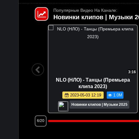
Популярные Видео На Канале:
Новинки клипов | Музыки 2
4:59
7:56
нзе
Жалолиддин Ахмадалиев -
3)
Етмасмиди (Премьера клипа 2023)
1.0K
2023-08-31 20:15
746.1K
и 2025
Новинки клипов | Музыки 2025
9/20