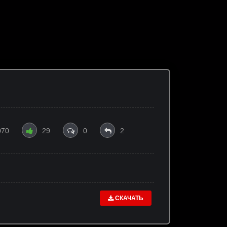
070
29
0
2
СКАЧАТЬ