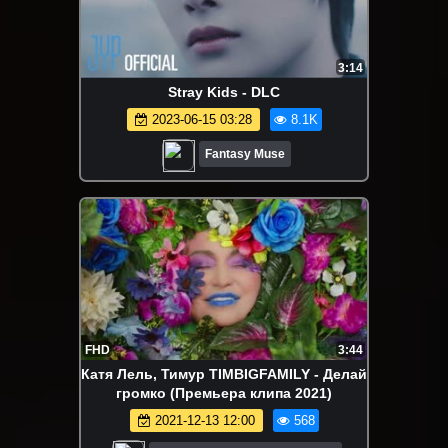
3:14
Stray Kids - DLC
2023-06-15 03:28
8.1K
Fantasy Muse
FHD
3:44
Катя Лель, Тимур TIMBIGFAMILY - Делай
громко (Премьера клипа 2021)
2021-12-13 12:00
568