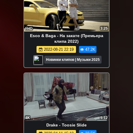
FHD
3:25
Esco & Baga - На закате (Премьера
клипа 2022)
2022-08-21 22:19
47.2K
Новинки клипов | Музыки 2025
4K
5:12
Drake - Toosie Slide