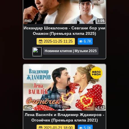
FHD
3:05
Искандар Шокалонов - Севгани бор уни
Онажон (Премьера клипа 2025)
2025-11-25 11:25
6.7K
Новинки клипов | Музыки 2025
FHD
4:43
Лена Василёк и Владимир Ждамиров -
Огонёчек (Премьера клипа 2021)
2021-01-21 18:00
5.0K