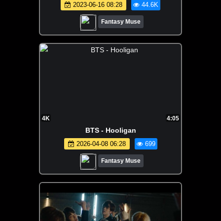
2023-06-16 08:28
44.6K
Fantasy Muse
4K
4:05
BTS - Hooligan
2026-04-08 06:28
699
Fantasy Muse