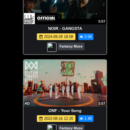
FHD
3:57
NOIR - GANGSTA
2024-09-28 18:08
2.0K
Fantasy Muse
HD
3:57
ONF - Your Song
2022-08-16 12:20
1.4K
Fantasy Muse