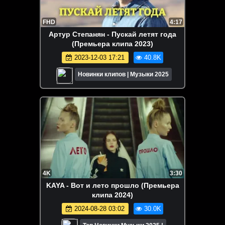
FHD
4:17
Артур Степанян - Пускай летят года
(Премьера клипа 2023)
2023-12-03 17:21
40.8K
Новинки клипов | Музыки 2025
4K
3:30
KAYA - Вот и лето прошло (Премьера
клипа 2024)
2024-08-28 03:02
30.0K