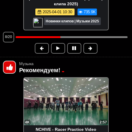
ДА (Премьера клипа 2023
35.9K
2023-03-30 13:27
681.
ки 2025
Новинки клипов | Музыки 
9/20
Музыка
Рекомендуем!
4K
2:57
NCHIVE - Racer Practice Video