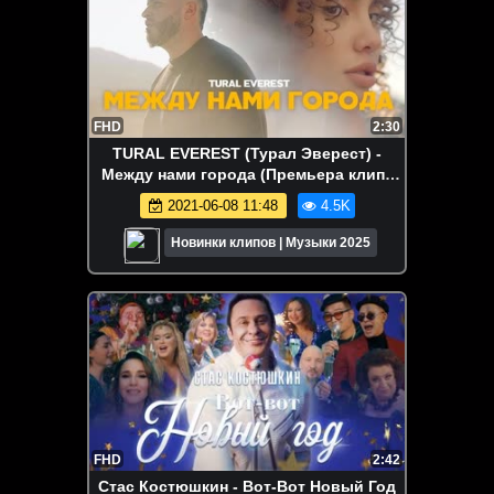
FHD
2:30
TURAL EVEREST (Турал Эверест) -
Между нами города (Премьера клипа
2021)
2021-06-08 11:48
4.5K
Новинки клипов | Музыки 2025
FHD
2:42
Стас Костюшкин - Вот-Вот Новый Год