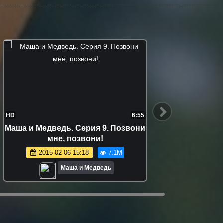
HD
7:19
HD
Маша и Медведь. Серия 51.
Маша и Медве
Неуловимые мстители
С
2015-07-09 18:02
6.7M
Маша и Медведь