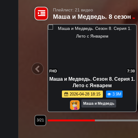
Плейлист: 21 видео
Маша и Медведь. 8 сезон
7:30
FHD
7:30
. Серия
Маша и Медведь. Сезон 8. Серия 1.
вой
Лето с Январем
8.5K
2026-04-28 18:15
3.9M
Маша и Медведь
3/21