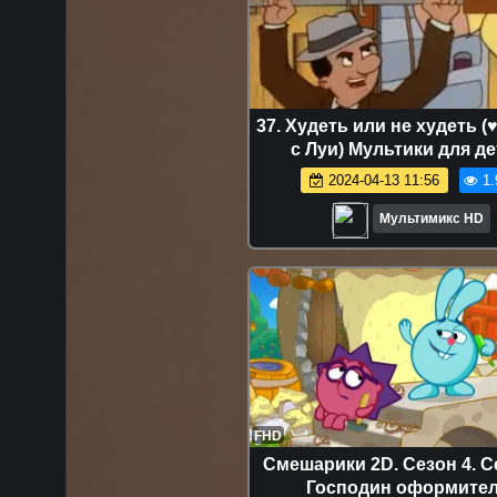
37. Худеть или не худеть (
с Луи) Мультики для д
мультсериалы дисней d
2024-04-13 11:56
1.
сериалы HBO Netfli
Мультимикс HD
FHD
Смешарики 2D. Сезон 4. С
Господин оформите