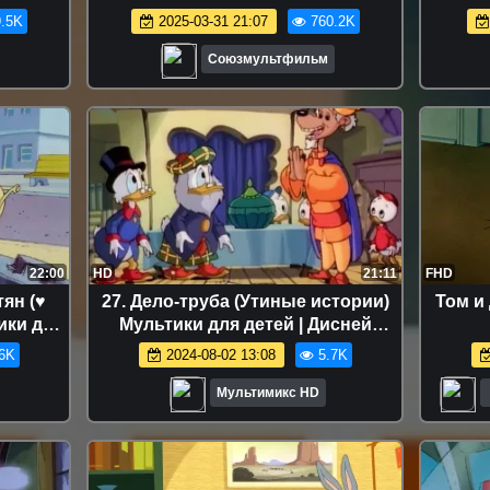
.5K
2025-03-31 21:07
760.2K
Союзмультфильм
22:00
HD
21:11
FHD
ян (♥
27. Дело-труба (Утиные истории)
Том и 
ики для
Мультики для детей | Дисней
й disney
Disney | Сериалы Netflix
6K
2024-08-02 13:08
5.7K
x
Мультимикс HD