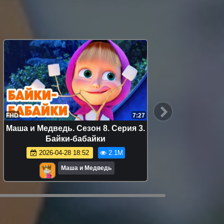
FHD
7:27
FHD
Маша и Медведь. Сезон 8. Серия 3.
Маша и 
Байки-бабайки
Бао
2026-04-28 18:52
2.1M
Маша и Медведь