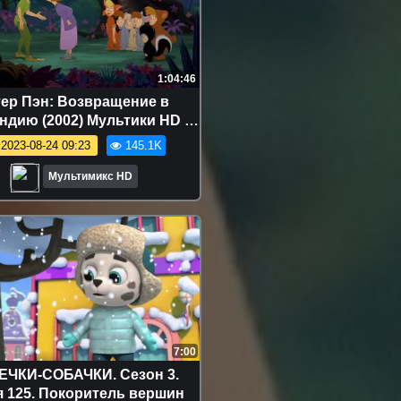
1:04:46
ер Пэн: Bозвращение в
ндию (2002) Мультики HD |
ltMixer | Netflix | Disney
2023-08-24 09:23
145.1K
Мультимикс HD
7:00
ЧКИ-СОБАЧКИ. Сезон 3.
 125. Покоритель вершин