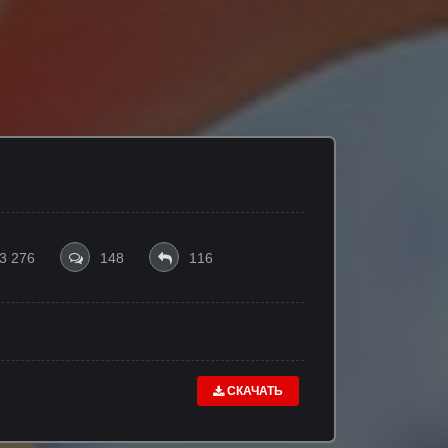
3 276
148
116
СКАЧАТЬ