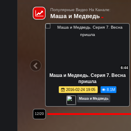
Популярные Видео На Канале:
Маша и Медведь
6:55
HD
6:51
Маша и Медведь. Серия 11. Первый
раз в первый класс
.1M
2015-02-06 15:18
6.9M
Маша и Медведь
15/20