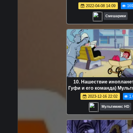
2022-04-08 14:09
169
Смешарики
10. Нашествие инопланет
Гуфи и его команда) Мульт
детей мультсериалы дисне
2023-12-16 22:02
1.
сериалы HBO Netfli
Мультимикс HD