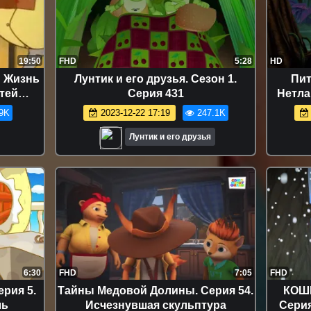
19:50
FHD
5:28
HD
♥ Жизнь
Лунтик и его друзья. Сезон 1.
Пит
етей
Серия 431
Нетла
isney
Mu
9K
2023-12-22 17:19
247.1K
x
Лунтик и его друзья
6:30
FHD
7:05
FHD
ерия 5.
Тайны Медовой Долины. Серия 54.
КОШЕ
ль
Исчезнувшая скульптура
Серия