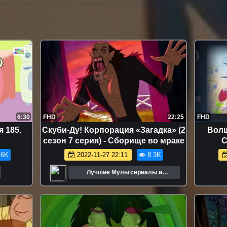
6:30
FHD
22:25
FHD
 185.
Скуби-Ду! Корпорация «Загадка» (2
Волш
сезон 7 серия) - Сборище во мраке
С
.6K
2022-11-27 22:11
8.3K
Лучшие Мультсериалы и
Мультфильмы