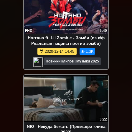
FHD
5:40
Ноггано ft. Lil Zombie - Зомби (из к/ф
Реальные пацаны против зомби)
2020-12-14 14:45
1.3K
Новинки клипов | Музыки 2025
3:22
NЮ - Некуда бежать (Премьера клипа
2022)