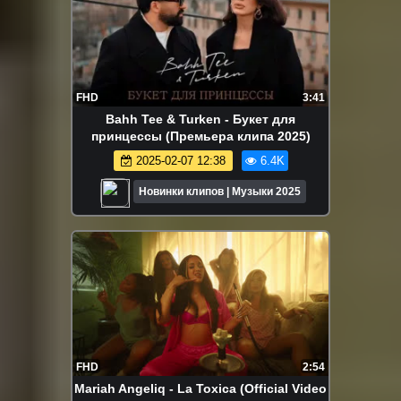
FHD
3:41
Bahh Tee & Turken - Букет для
принцессы (Премьера клипа 2025)
2025-02-07 12:38
6.4K
Новинки клипов | Музыки 2025
FHD
2:54
Mariah Angeliq - La Toxica (Official Video