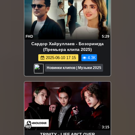
FHD
5:29
Сардор Хайруллаев - Бозорингда
(Премьера клипа 2025)
2025-06-10 17:15
4.3K
Новинки клипов | Музыки 2025
HD
3:15
TRINITY - LIFE AIN’T OVER