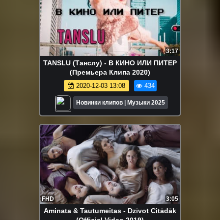
3:17
TANSLU (Танслу) - В КИНО ИЛИ ПИТЕР
(Премьера Клипа 2020)
2020-12-03 13:08
434
Новинки клипов | Музыки 2025
FHD
3:05
Aminata & Tautumeitas - Dzīvot Citādāk