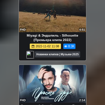
FHD
4:51
Miyagi & Эндшпиль - Silhouette
(Премьера клипа 2022)
2022-11-02 11:08
8.3K
Новинки клипов | Музыки 2025
FHD
2:14