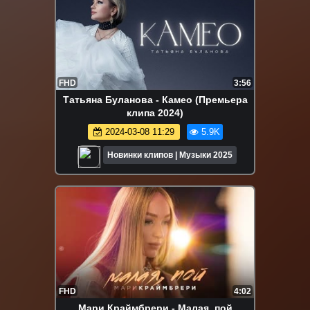
FHD
3:56
Татьяна Буланова - Камео (Премьера
клипа 2024)
2024-03-08 11:29
5.9K
Новинки клипов | Музыки 2025
FHD
4:02
Мари Краймбрери - Малая, пой