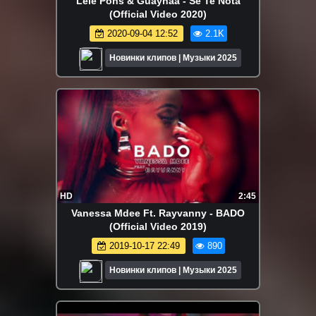
Lele Pons & Guaynaa - Se Te Nota
(Official Video 2020)
2020-09-04 12:52
2.1K
Новинки клипов | Музыки 2025
HD
2:45
Vanessa Mdee Ft. Rayvanny - BADO
(Official Video 2019)
2019-10-17 22:49
890
Новинки клипов | Музыки 2025