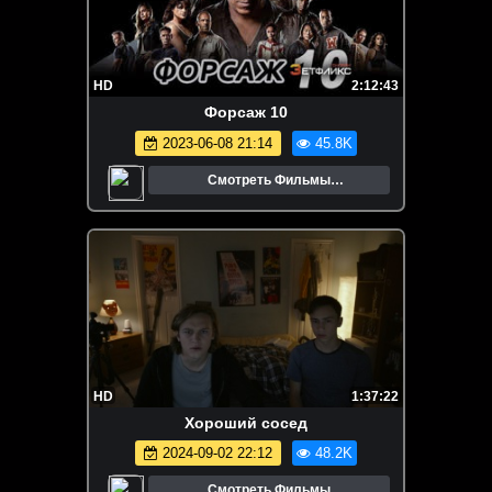
HD
2:12:43
Форсаж 10
2023-06-08 21:14
45.8K
Смотреть Фильмы
Онлайн.Трейлеры.Кино.
HD
1:37:22
Хороший сосед
2024-09-02 22:12
48.2K
Смотреть Фильмы