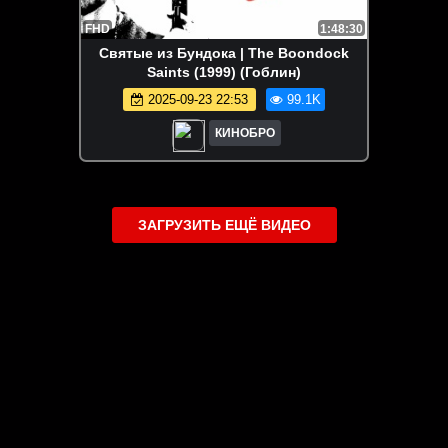
FHD
1:48:30
Святые из Бундока | The Boondock
Saints (1999) (Гоблин)
2025-09-23 22:53
99.1K
КИНОБРО
ЗАГРУЗИТЬ ЕЩЁ ВИДЕО
О сайте
Специально для Вас мы отобрали вручную самое лучшее
видео! Смотрите видео онлайн на HDVK.ru. Смотреть