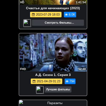
HD
1:41:54
Счастье для начинающих (2023)
2023-07-29 18:03
6.0K
Смотреть Фильмы
Онлайн.Трейлеры.Кино.
FHD
52:48
А.Д. Сезон 1. Серия 3
2021-04-29 01:23
794
Лучшие фильмы