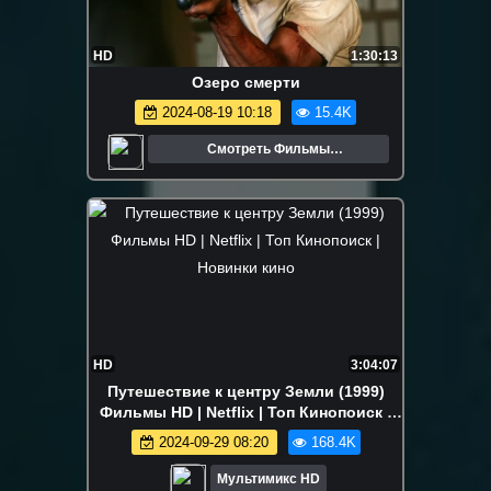
HD
1:30:13
Озеро смерти
2024-08-19 10:18
15.4K
Смотреть Фильмы
Онлайн.Трейлеры.Кино.
HD
3:04:07
Путешествие к центру Земли (1999)
Фильмы HD | Netflix | Топ Кинопоиск |
Новинки кино
2024-09-29 08:20
168.4K
Мультимикс HD