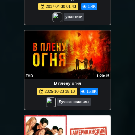
2017-04-30 01:43
1.4K
ужастики
FHD
1:20:15
В плену огня
2025-10-23 19:10
15.8K
Лучшие фильмы