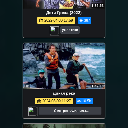
1:35:53
Дети Греха (2022)
2022-04-30 17:59
387
ужастики
HD
1:49:10
Дикая река
2024-03-09 11:27
10.5K
Смотреть Фильмы
Онлайн.Трейлеры.Кино.