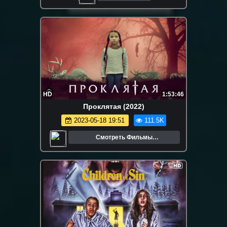
HD
1:53:46
Проклятая (2022)
2023-05-18 19:51
111.5K
Смотреть Фильмы
Онлайн.Трейлеры.Кино.