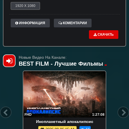
1920 X 1080
ИНФОРМАЦИЯ
КОМЕНТАРИИ
СКАЧАТЬ
Новые Видео На Канале:
BEST FILM - Лучшие Фильмы
FHD
1:27:08
Инопланетный апокалипсис