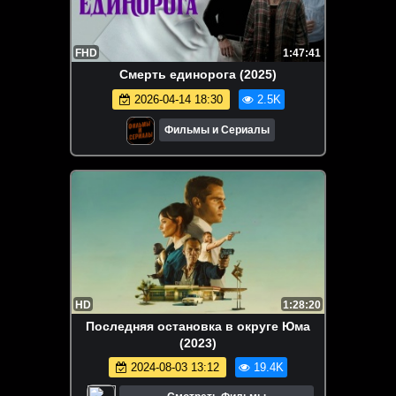
FHD
1:47:41
Смерть единорога (2025)
2026-04-14 18:30
2.5K
Фильмы и Сериалы
HD
1:28:20
Последняя остановка в округе Юма
(2023)
2024-08-03 13:12
19.4K