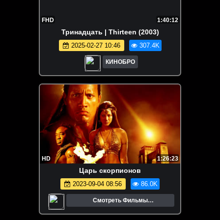
FHD
1:40:12
Тринадцать | Thirteen (2003)
2025-02-27 10:46
307.4K
КИНОБРО
HD
1:26:23
Царь скорпионов
2023-09-04 08:56
86.0K
Смотреть Фильмы
Онлайн.Трейлеры.Кино.