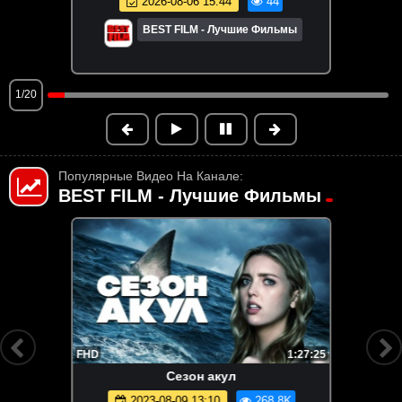
2026-08-06 15:44
44
BEST FILM - Лучшие Фильмы
1/20
Популярные Видео На Канале:
BEST FILM - Лучшие Фильмы
FHD
1:27:25
Сезон акул
2023-08-09 13:10
268.8K