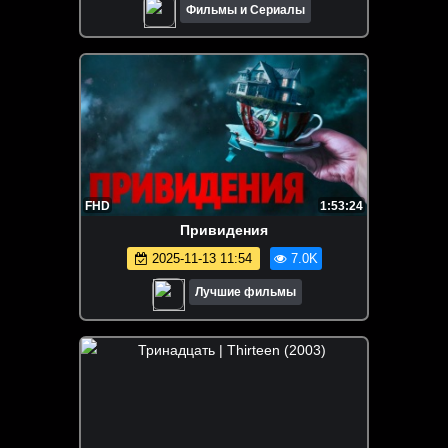
Фильмы и Сериалы
FHD
1:53:24
Привидения
2025-11-13 11:54
7.0K
Лучшие фильмы