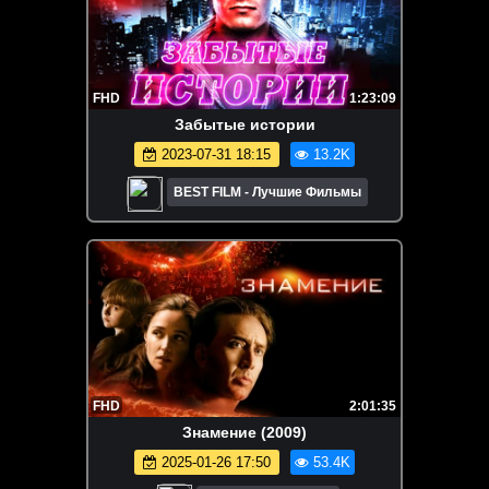
FHD
1:23:09
Забытые истории
2023-07-31 18:15
13.2K
BEST FILM - Лучшие Фильмы
FHD
2:01:35
Знамение (2009)
2025-01-26 17:50
53.4K