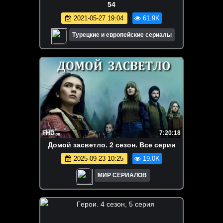
54
2021-05-27 19:04
61.9K
Турецкие и европейские сериалы
FHD
7:20:18
Домой засветло. 2 сезон. Все серии
2025-09-23 10:25
19.0K
МИР СЕРИАЛОВ