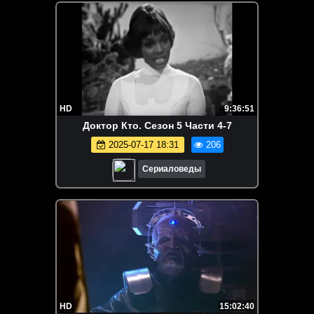
HD
9:36:51
Доктор Кто. Сезон 5 Части 4-7
2025-07-17 18:31
206
Сериаловеды
HD
15:02:40