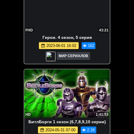
FHD
43:21
Гepoи. 4 сезон, 5 серия
2023-06-01 16:02
162
МИР СЕРИАЛОВ
HD
1:41:53
БитлБорги 1 сезон (6,7,8,9,10 серии)
2024-05-31 07:00
2.1K