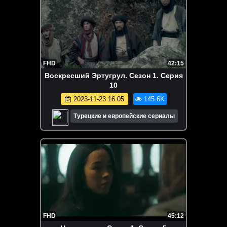
FHD
42:15
Воскресший Эртугрул. Сезон 1. Серия
10
2023-11-23 16:05
145.6K
Турецкие и европейские сериалы
FHD
45:12