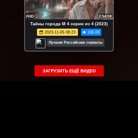
FHD
2:54:08
Taйны гоpoда M 4 серии из 4 (2023)
2023-11-05 08:23
106.0K
Лучшие Российские сериалы
ЗАГРУЗИТЬ ЕЩЁ ВИДЕО
О сайте
Специально для Вас мы отобрали вручную самое лучшее