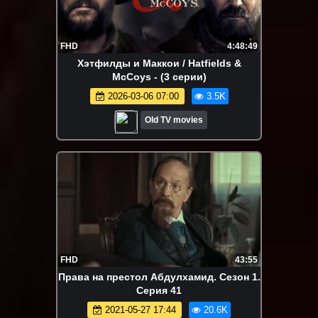
FHD
4:48:49
Хэтфилды и Маккои / Hatfields &
McCoys - (3 серии)
2026-03-06 07:00
3.5K
Old TV movies
FHD
43:55
Права на престол Абдулхамид. Сезон 1.
Серия 41
2021-05-27 17:44
20.6K