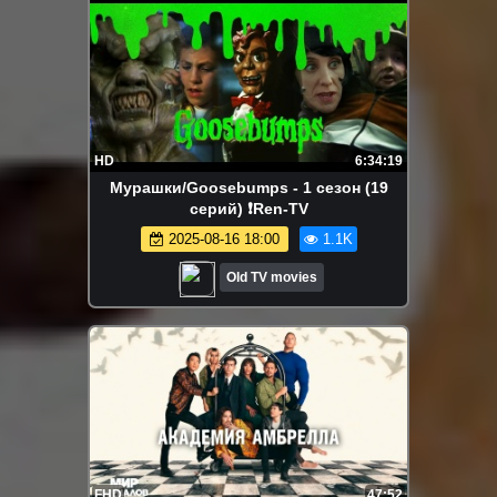
HD
6:34:19
Мурашки/Goosebumps - 1 сезон (19
серий) ❗Ren-TV
2025-08-16 18:00
1.1K
Old TV movies
FHD
47:52