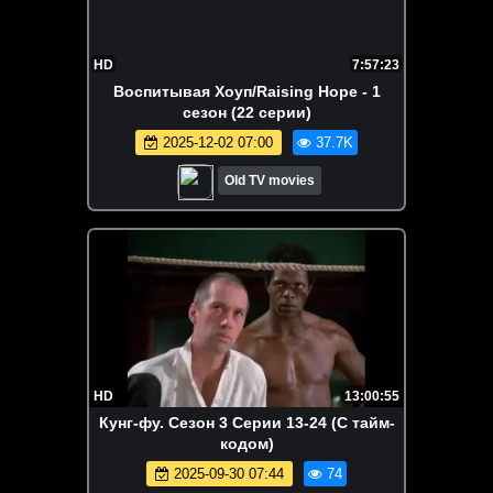
HD
7:57:23
Воспитывая Хоуп/Raising Hope - 1
сезон (22 серии)
2025-12-02 07:00
37.7K
Old TV movies
HD
13:00:55
Кунг-фу. Сезон 3 Серии 13-24 (С тайм-
кодом)
2025-09-30 07:44
74