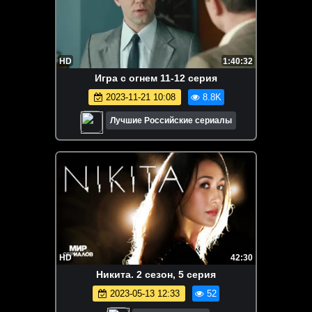
HD
1:40:32
Игpa c oгнем 11-12 серия
2023-11-21 10:08
8.8K
Лучшие Российские сериалы
HD
42:30
Hикитa. 2 сезон, 5 серия
2023-05-13 12:33
52