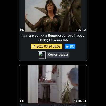
HD
8:27:42
Фантагиро, или Пещера золотой розы
(1991) Сезоны 4-5
2026-03-24 08:02
183
Сериаловеды
HD
14:04:23