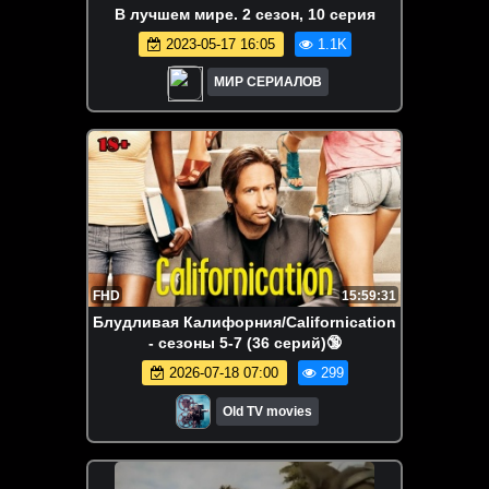
B лyчшeм миpe. 2 сезон, 10 серия
2023-05-17 16:05
1.1K
МИР СЕРИАЛОВ
FHD
15:59:31
Блудливая Калифорния/Californication
- сезоны 5-7 (36 серий)🔞
2026-07-18 07:00
299
Old TV movies