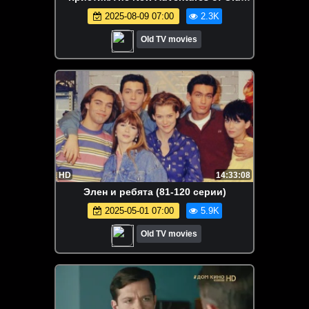
Christine - 4 сезон (22 серий)
2025-08-09 07:00
2.3K
❗ViruseProject
Old TV movies
HD
14:33:08
Элен и ребята (81-120 серии)
2025-05-01 07:00
5.9K
Old TV movies