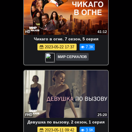
HD
41:12
Чикаго в огне. 7 сезон, 5 серия
2023-05-22 17:37
7.3K
МИР СЕРИАЛОВ
FHD
25:20
Дeвyшкa пo вызoвy. 2 сезон, 1 серия
2023-05-11 09:42
3.9K