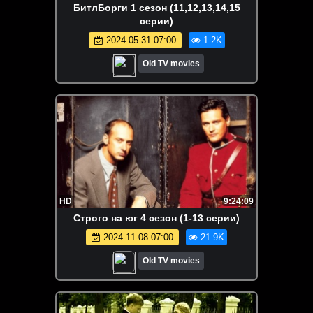
БитлБорги 1 сезон (11,12,13,14,15
серии)
2024-05-31 07:00
1.2K
Old TV movies
HD
9:24:09
Строго на юг 4 сезон (1-13 серии)
2024-11-08 07:00
21.9K
Old TV movies