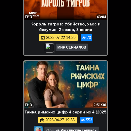
FHD
43:04
Kopoль тигpoв: Убийcтвo, xaoc и
бeзyмиe. 2 сезон, 3 серия
2023-07-22 14:39
70
МИР СЕРИАЛОВ
FHD
2:51:36
Taйнa римcких цифp 4 серии из 4 (2025
2026-04-27 19:35
553
Лучшие Российские сериалы