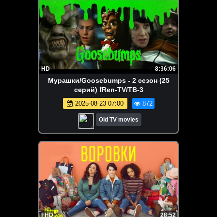
HD
8:36:06
Мурашки/Goosebumps - 2 сезон (25
серий) ❗Ren-TV/ТВ-3
2025-08-23 07:00
872
Old TV movies
FHD
28:52