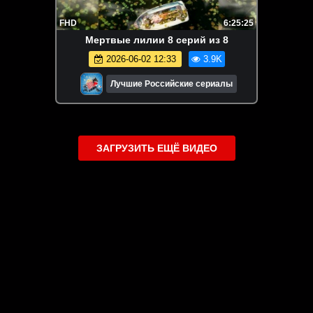
FHD
6:25:25
Mepтвые лилии 8 серий из 8
2026-06-02 12:33
3.9K
Лучшие Российские сериалы
ЗАГРУЗИТЬ ЕЩЁ ВИДЕО
О сайте
Специально для Вас мы отобрали вручную самое лучшее
видео! Смотрите видео онлайн на HDVK.ru. Смотреть