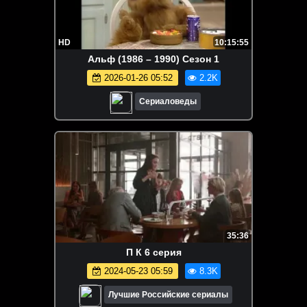
HD
10:15:55
Альф (1986 – 1990) Сезон 1
2026-01-26 05:52
2.2K
Сериаловеды
35:36
П К 6 серия
2024-05-23 05:59
8.3K
Лучшие Российские сериалы