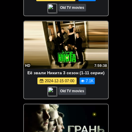
Old TV movies
HD
7:59:38
Её звали Никита 3 сезон (1-11 серии)
2024-12-15 07:00
7.1K
Old TV movies