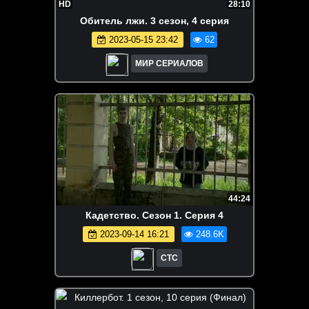
HD
28:10
Oбитeль лжи. 3 сезон, 4 серия
2023-05-15 23:42
62
МИР СЕРИАЛОВ
44:24
Кадетство. Сезон 1. Серия 4
2023-09-14 16:21
248.6K
СТС