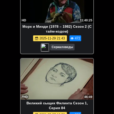
HD
11:40:25
Морк и Минди (1978 – 1982) Сезон 2 (С
тайм-кодом)
2025-11-29 21:43
472
Сериаловеды
FHD
46:49
Великий сыщик Филинта Сезон 1,
Серия 84