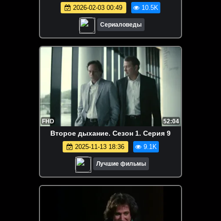
2026-02-03 00:49
10.5K
Сериаловеды
FHD
52:04
Второе дыхание. Сезон 1. Серия 9
2025-11-13 18:36
9.1K
Лучшие фильмы