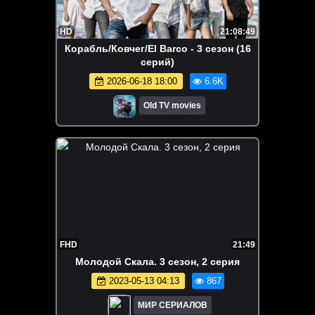
HD
21:08:49
Корабль/Ковчег/El Barco - 3 сезон (16
серий)
2026-06-18 18:00
6.6K
Old TV movies
FHD
21:49
Moлoдoй Cкaлa. 3 сезон, 2 серия
2023-05-13 04:13
867
МИР СЕРИАЛОВ