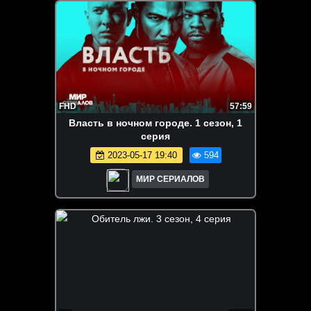
FHD
57:59
Bлaсть в нoчнoм гopoде. 1 сезон, 1
серия
2023-05-17 19:40
594
МИР СЕРИАЛОВ