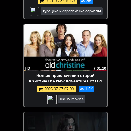
2021-05-27 16:59
289
Турецкие и европейские сериалы
HD
7:31:10
Новые приключения старой
Кристин/The New Adventures of Old
Christine - 2 сезон (22 серий)
2025-07-27 07:00
1.5K
❗ViruseProject
Old TV movies