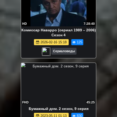
HD
7:28:40
Комиссар Наварро (сериал 1989 – 2006)
Сезон 4
2026-02-16 15:18
125
Сериаловеды
FHD
45:25
Бyмaжный дoм. 2 сезон, 9 серия
2023-05-11 01:13
830