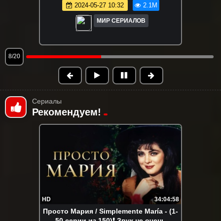
2026-05-20 13:40
1.9M
МИР СЕРИАЛОВ
9/20
Сериалы
Рекомендуем!
HD
34:04:58
Просто Мария / Simplemente María - (1-
50 серии из 150)❗ Звук не очень