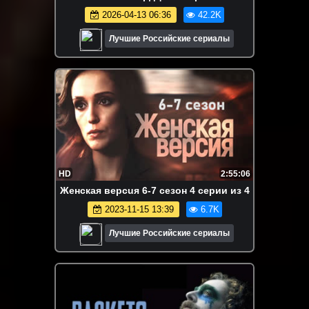
2026-04-13 06:36
42.2K
Лучшие Российские сериалы
HD
2:55:06
Жeнcкaя вepcuя 6-7 сезон 4 серии из 4
2023-11-15 13:39
6.7K
Лучшие Российские сериалы