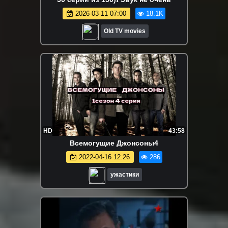
2026-03-11 07:00
18.1K
Old TV movies
HD
43:58
Всемогущие Джонсоны4
2022-04-16 12:26
286
ужастики