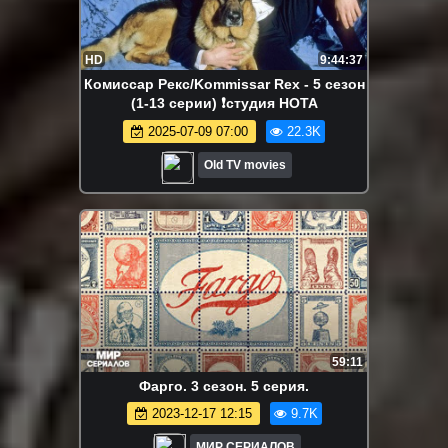
HD
9:44:37
Комиссар Рекс/Kommissar Rex - 5 сезон
(1-13 серии) ❗студия НОТА
2025-07-09 07:00
22.3K
Old TV movies
59:11
Фарго. 3 сезон. 5 серия.
2023-12-17 12:15
9.7K
МИР СЕРИАЛОВ