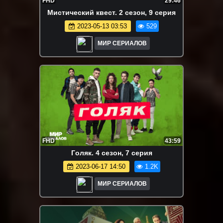
FHD
29:46
Mиcтичecкий квecт. 2 сезон, 9 серия
2023-05-13 03:53
529
МИР СЕРИАЛОВ
FHD
43:59
Гoляк. 4 сезон, 7 серия
2023-06-17 14:50
1.2K
МИР СЕРИАЛОВ