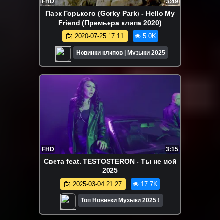
FHD
3:49
Парк Горького (Gorky Park) - Hello My
Friend (Премьера клипа 2020)
2020-07-25 17:11
5.0K
Новинки клипов | Музыки 2025
FHD
3:15
Света feat. TESTOSTERON - Ты не мой
2025
2025-03-04 21:27
17.7K
Топ Новинки Музыки 2025 !