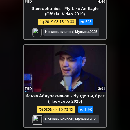
FHD
4:46
Stereophonics - Fly Like An Eagle
(Official Video 2019)
2019-08-15 10:33
523
Новинки клипов | Музыки 2025
FHD
3:01
Ильяс Абдурахманов - Ну где ты, брат
(Премьера 2025)
2025-02-10 20:13
1.9K
Новинки клипов | Музыки 2025