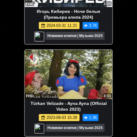
FHD
3:23
Игорь Кибирев - Ночи белые
(Премьера клипа 2024)
2024-03-31 11:21
3.7K
Новинки клипов | Музыки 2025
FHD
3:33
Türkan Velizade - Ayna Ayna (Official
Video 2023)
2023-09-03 15:28
1.3K
Новинки клипов | Музыки 2025