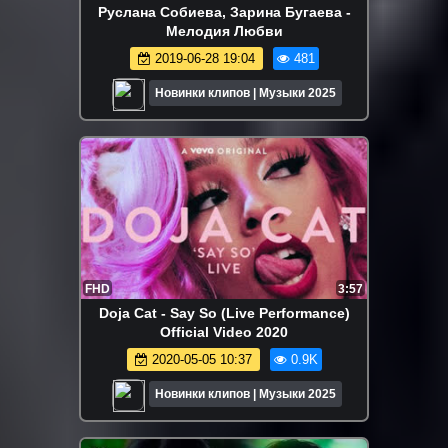
Руслана Собиева, Зарина Бугаева -
Мелодия Любви
2019-06-28 19:04
481
Новинки клипов | Музыки 2025
FHD
3:57
Doja Cat - Say So (Live Performance)
Official Video 2020
2020-05-05 10:37
0.9K
Новинки клипов | Музыки 2025