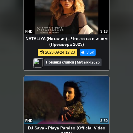
FHD
3:13
NATALiYA (Наталия) - Что-то на пьяном
(Премьера 2023)
2023-09-24 12:20
3.5K
Новинки клипов | Музыки 2025
FHD
3:50
DJ Sava - Playa Paraiso (Official Video