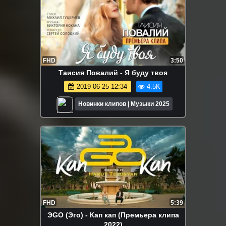
FHD
3:50
Таисия Повалий - Я буду твоя
2019-06-25 12:34
4.5K
Новинки клипов | Музыки 2025
FHD
5:39
ЭGO (Эго) - Кап кап (Премьера клипа
2022)