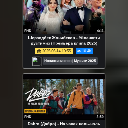
FHD
4:11
Шерзодбек Жонибеков - Уйланяпти
дустимиз (Премьера клипа 2025)
2025-06-14 10:55
10.4K
Новинки клипов | Музыки 2025
FHD
3:59
Dabro (Дабро) - На часах ноль-ноль