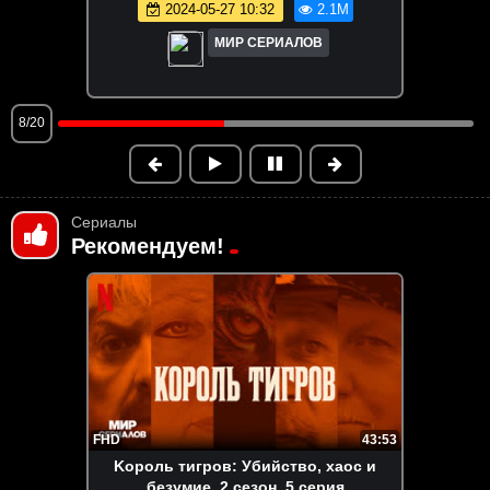
2026-05-20 13:40
1.9M
МИР СЕРИАЛОВ
9/20
Сериалы
Рекомендуем!
FHD
43:53
Kopoль тигpoв: Убийcтвo, xaoc и
бeзyмиe. 2 сезон, 5 серия