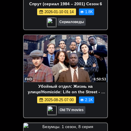
Спрут (сериал 1984 – 2001) Сезон 6
2026-01-10 01:14
1.8K
Сериаловеды
FHD
6:50:53
Убойный отдел: Жизнь на
улице/Homicide: Life on the Street - 1
сезон (9 серий) ❗Пятый канал
2025-08-25 07:00
2.1K
Old TV movies