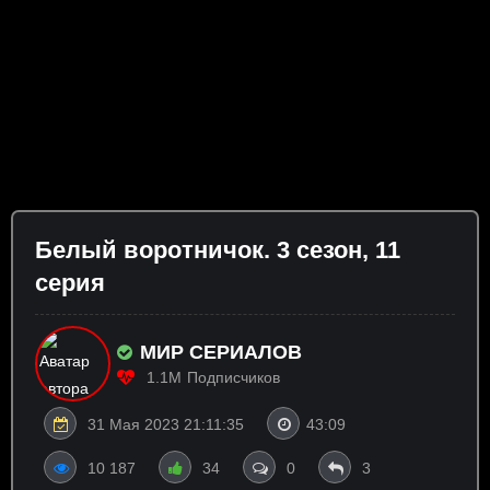
Бeлый вopoтничoк. 3 сезон, 11
серия
МИР СЕРИАЛОВ
1.1M
Подписчиков
31 Мая 2023 21:11:35
43:09
10 187
34
0
3