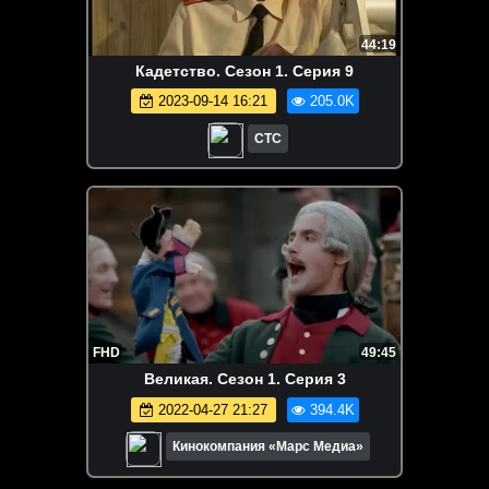
44:19
Кадетство. Сезон 1. Серия 9
2023-09-14 16:21
205.0K
СТС
FHD
49:45
Великая. Сезон 1. Серия 3
2022-04-27 21:27
394.4K
Кинокомпания «Марс Медиа»