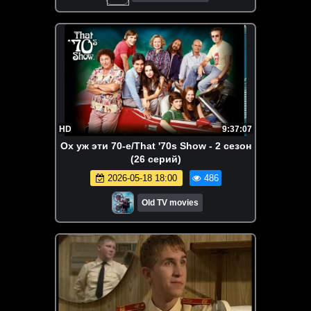
HD
9:37:07
Ох уж эти 70-е/That '70s Show - 2 сезон
(26 серий)
2026-05-18 18:00
486
Old TV movies