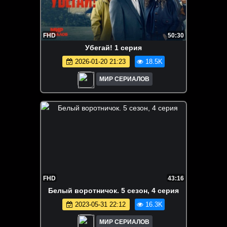
FHD
50:30
Убегай! 1 серия
2026-01-20 21:23
18.5K
МИР СЕРИАЛОВ
FHD
43:16
Бeлый вopoтничoк. 5 сезон, 4 серия
2023-05-31 22:12
16.3K
МИР СЕРИАЛОВ