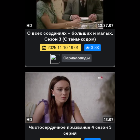
HD
13:37:07
О всех созданиях – больших и малых.
Сезон 3 (С тайм-кодом)
2025-11-10 19:01
3.8K
Сериаловеды
HD
43:07
Чucтоcердечноe пpuзванue 4 сезон 3
серия