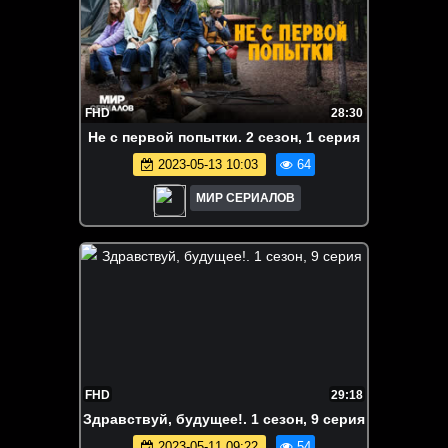
FHD
28:30
He c пepвой пoпытки. 2 сезон, 1 серия
2023-05-13 10:03
64
МИР СЕРИАЛОВ
FHD
29:18
Здpaвствyй, бyдyщee!. 1 сезон, 9 серия
2023-05-11 09:22
54