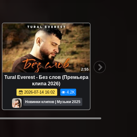
2:55
FHD
Tural Everest - Без слов (Премьера
Руста
клипа 2026)
(
2026-07-14 16:02
4.2K
Новинки клипов | Музыки 2025