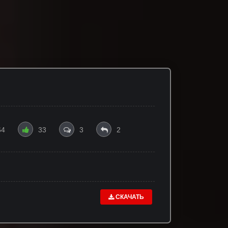
64
33
3
2
СКАЧАТЬ