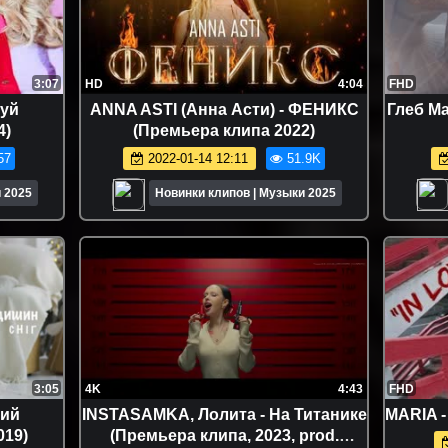
3:07
HD
4:04
FHD
луй
ANNA ASTI (Анна Асти) - ФЕНИКС
Глеб Ма
4)
(Премьера клипа 2022)
57
2022-01-14 12:11
51.9K
 2025
Новинки клипов | Музыки 2025
3:05
4K
4:43
FHD
ший
INSTASAMKA, Лолита - На Титанике
MARIA -
019)
(Премьера клипа, 2023, prod.