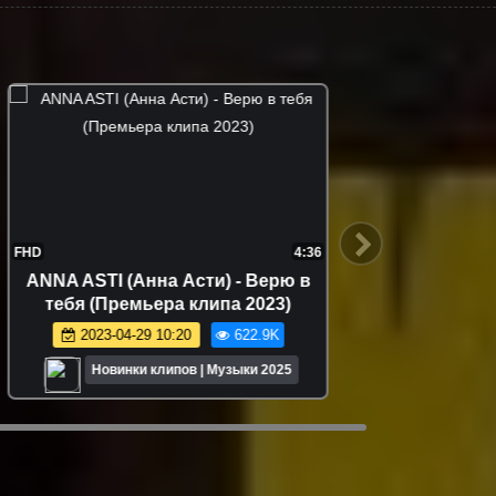
FHD
4:36
ANNA ASTI (Анна Асти) - Верю в
Милана 
тебя (Премьера клипа 2023)
(
2023-04-29 10:20
622.9K
2
Новинки клипов | Музыки 2025