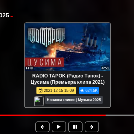
025
FHD
4:51
RADIO TAPOK (Радио Тапок) -
Цусима (Премьера клипа 2021)
2021-12-15 15:09
624.5K
Новинки клипов | Музыки 2025