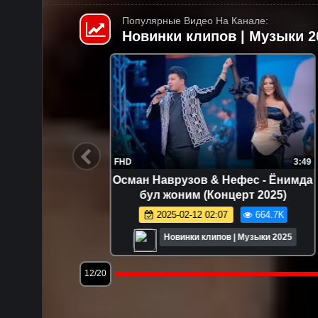
Популярные Видео На Канале:
Новинки клипов | Музыки 2
2:36
FHD
3:49
) - ЗА
Осман Наврузов & Нефес - Ёнимда
па 2023)
бул жоним (Концерт 2025)
0.0K
2025-02-12 02:07
664.7K
и 2025
Новинки клипов | Музыки 2025
12/20