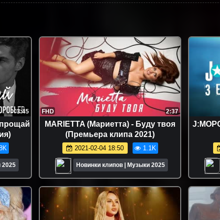
3:45
FHD
2:37
 прощай
MARIETTA (Мариетта) - Буду твоя
J:МОРС
ия)
(Премьера клипа 2021)
8K
2021-02-04 18:50
1.1K
 2025
Новинки клипов | Музыки 2025