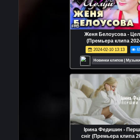
FHD
Женя Белоусова - Це
(Премьера клипа 202
2024-02-10 13:13
6
Новинки клипов | Музыки
Ірина Федишин - Пер
сніг (Премьера клипа 2