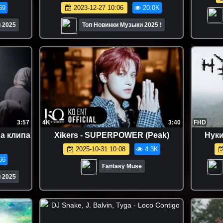
realmoneyken)
69
2023-12-27 10:06
20.0K
 2025
Топ Новинки Музыки 2025 !
3:57
4K
3:40
FHD
ра клипа
Xikers - SUPERPOWER (Peak)
Нуки
2025-10-31 10:08
4.3K
66
Fantasy Muse
 2025