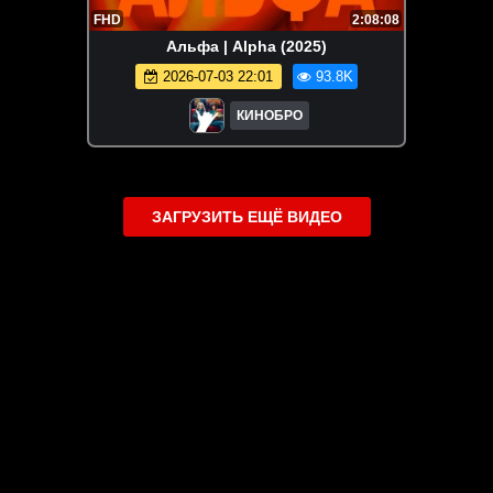
FHD
2:08:08
Альфа | Alpha (2025)
2026-07-03 22:01
93.8K
КИНОБРО
ЗАГРУЗИТЬ ЕЩЁ ВИДЕО
О сайте
Специально для Вас мы отобрали вручную самое лучшее
видео! Смотрите видео онлайн на HDVK.ru. Смотреть
онлайн фильмы и сериалы бесплатно, музыкальные