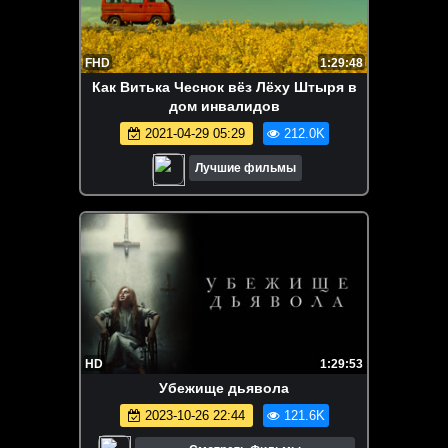
FHD
1:29:48
Как Витька Чеснок вёз Лёху Штыря в
дом инвалидов
2021-04-29 05:29
212.0K
Лучшие фильмы
HD
1:29:53
Убежище дьявола
2023-10-26 22:44
121.6K