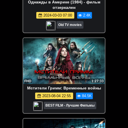
Однажды в Америке (1984) - фильм
отзеркален
2024-03-03 07:00
2.4K
Old TV movies
FHD
1:27:33
Мстители Гримм: Временные войны
2023-08-04 22:55
84.5K
BEST FILM - Лучшие Фильмы