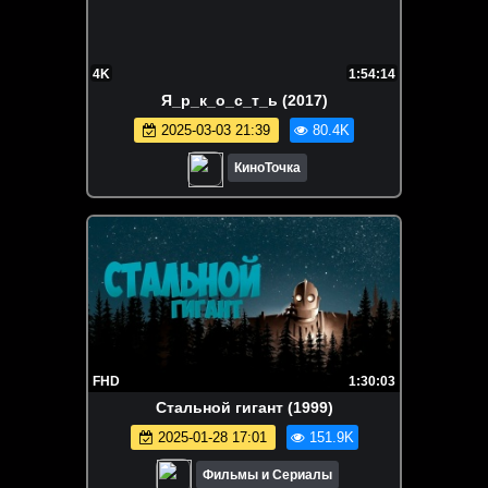
4K
1:54:14
Я_р_к_о_с_т_ь (2017)
2025-03-03 21:39
80.4K
КиноТочка
FHD
1:30:03
Стальной гигант (1999)
2025-01-28 17:01
151.9K
Фильмы и Сериалы