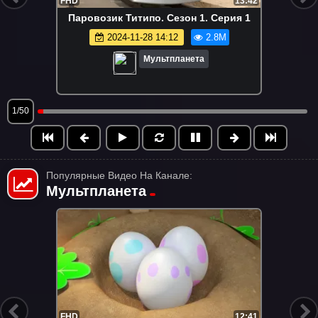
FHD
13:42
Паровозик Титипо. Сезон 1. Серия 1
2024-11-28 14:12
2.8M
Мультпланета
1/50
Популярные Видео На Канале:
Мультпланета
FHD
13:42