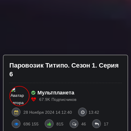
Паровозик Титипо. Сезон 1. Серия
6
Мультпланета
67.9K
Подписчиков
28 Ноября 2024 14:12:40
13:42
696 155
815
46
17