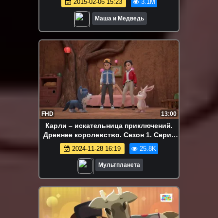
2015-02-06 15:23
3.1M
Маша и Медведь
FHD
13:00
Карли – искательница приключений.
Древнее королевство. Сезон 1. Серия
36
2024-11-28 16:19
25.8K
Мультпланета