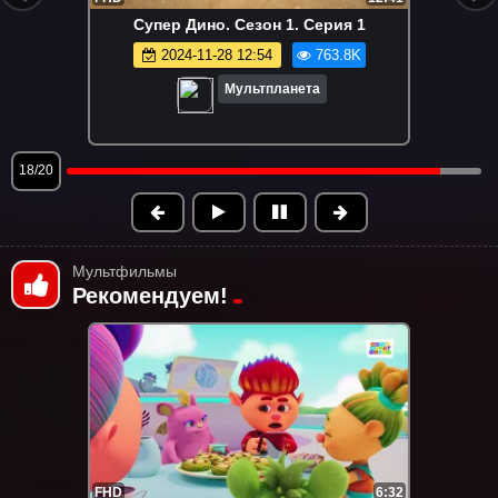
Паровозик Титипо. Сезон 1. Серия 5
2024-11-28 14:12
734.4K
Мультпланета
19/20
Мультфильмы
Рекомендуем!
FHD
6:32