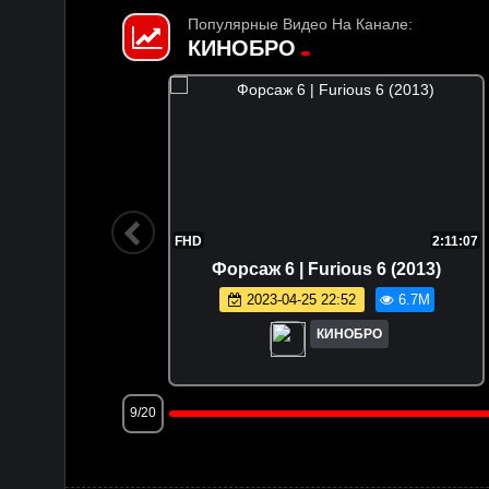
Популярные Видео На Канале:
КИНОБРО
1:47:36
FHD
2:11:07
 (2025)
Форсаж 6 | Furious 6 (2013)
.5M
2023-04-25 22:52
6.7M
КИНОБРО
12/20