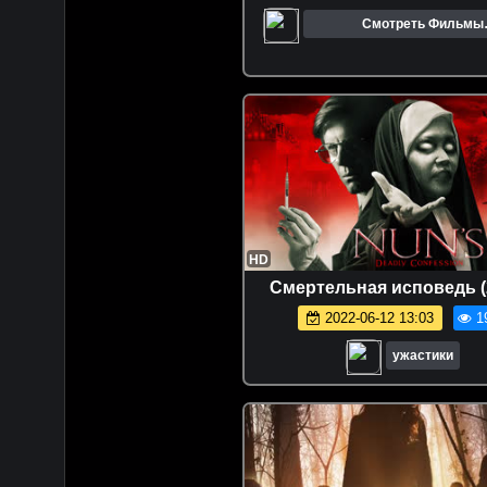
Смотреть Фильмы
Онлайн.Трейлеры.Кин
HD
Смертельная исповедь (
2022-06-12 13:03
1
ужастики