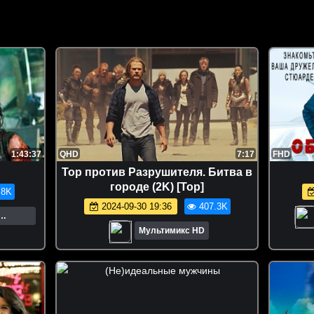
1:43:37
QHD
7:17
FHD
Тор против Разрушителя. Битва в
городе (2K) [Тор]
.8K
2024-09-30 19:36
407.3K
о.
Мультимикс HD