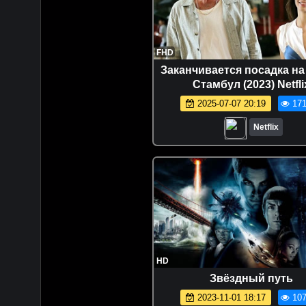
FHD
Заканчивается посадка на
Стамбул (2023) Netfli
2025-07-07 20:19
171
Netflix
HD
Звёздный путь
2023-11-01 18:17
107