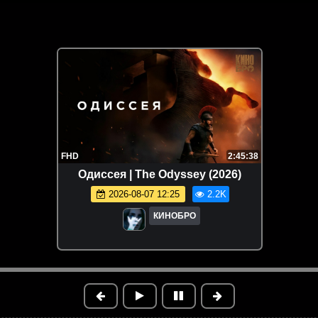
FHD
2:45:38
Одиссея | The Odyssey (2026)
2026-08-07 12:25
2.2K
КИНОБРО