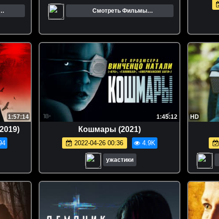
Смотреть Фильмы
о.
Онлайн.Трейлеры.Кино.
1:57:14
1:45:12
HD
2019)
Кошмары (2021)
94
2022-04-26 00:36
4.9K
ужастики