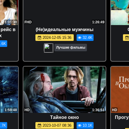
1:31:30
FHD
1:26:49
 рейс в
(Не)идеальные мужчины
x
2024-12-05 15:36
32.4K
.6K
Лучшие фильмы
1:59:48
HD
1:36:51
HD
Тайное окно
Прогул
.7K
2023-10-07 08:36
10.1K