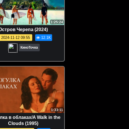
1:25:24
Остров Черепа (2024)
2024-11-12 09:55
12.1K
КиноТочка
1:33:11
ка в облаках/A Walk in the
Clouds (1995)