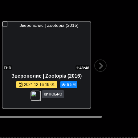
FHD
1:48:48
Зверополис | Zootopia (2016)
Семейка
2024-12-16 19:01
6.5M
КИНОБРО