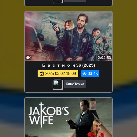
4K
2:04:53
Б_а_с_т_и_о_н 36 (2025)
2025-03-02 18:09
33.4K
КиноТочка