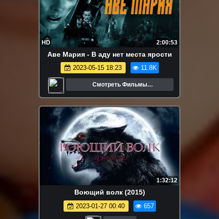
HD
2:00:53
Аве Мария - В аду нет места ярости
2023-05-15 18:23
11.8K
Смотреть Фильмы
Онлайн.Трейлеры.Кино.
1:32:12
Воющий волк (2015)
2023-01-27 00:40
657