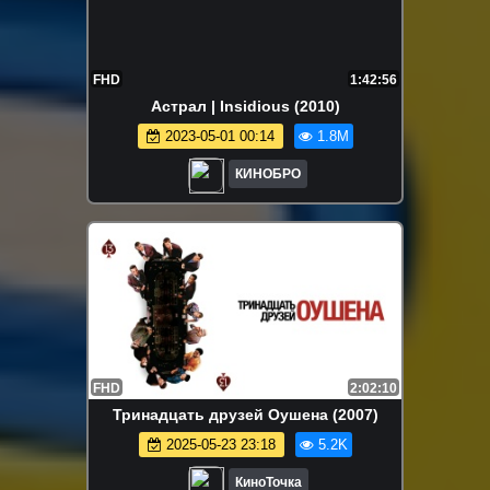
FHD
1:42:56
Астрал | Insidious (2010)
2023-05-01 00:14
1.8M
КИНОБРО
FHD
2:02:10
Тринадцать друзей Оушена (2007)
2025-05-23 23:18
5.2K
КиноТочка