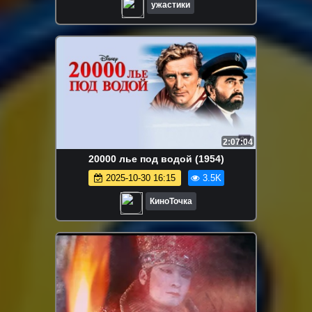
ужастики
2:07:04
20000 лье под водой (1954)
2025-10-30 16:15
3.5K
КиноТочка