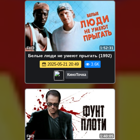
FHD
1:52:31
Белые люди не умеют прыгать (1992)
2025-05-21 20:49
3.6K
КиноТочка
FHD
1:40:05