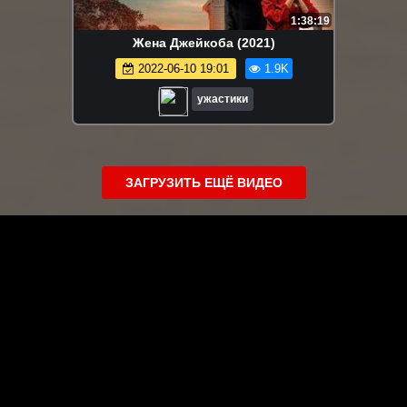
1:38:19
Жена Джейкоба (2021)
2022-06-10 19:01
1.9K
ужастики
ЗАГРУЗИТЬ ЕЩЁ ВИДЕО
О сайте
Специально для Вас мы отобрали вручную самое лучшее
видео! Смотрите видео онлайн на HDVK.ru. Смотреть
онлайн фильмы и сериалы бесплатно, музыкальные