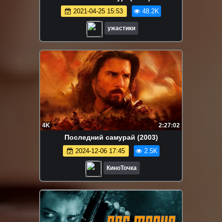
2021-04-25 15:53
48.2K
ужастики
4K
2:27:02
Последний самурай (2003)
2024-12-06 17:45
2.5K
КиноТочка