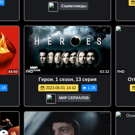
30
Сериаловеды
44:60
FHD
43:32
FHD
Гepoи. 1 сезон, 13 серия
От
.1K
2023-06-01 14:42
1.2K
МИР СЕРИАЛОВ