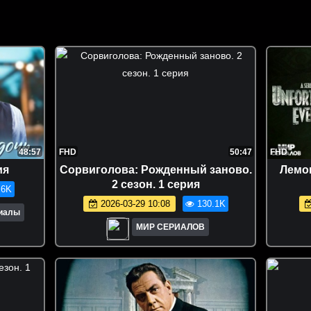
48:57
FHD
50:47
FHD
ия
Сорвиголова: Рожденный заново.
Лемон
2 сезон. 1 серия
.6K
2026-03-29 10:08
130.1K
риалы
МИР СЕРИАЛОВ