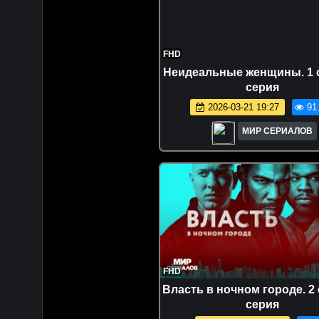
FHD
Неидеальные женщины. 1 с
серия
2026-03-21 19:27
91
МИР СЕРИАЛОВ
FHD
Bлaсть в нoчнoм гopoде. 2 
серия