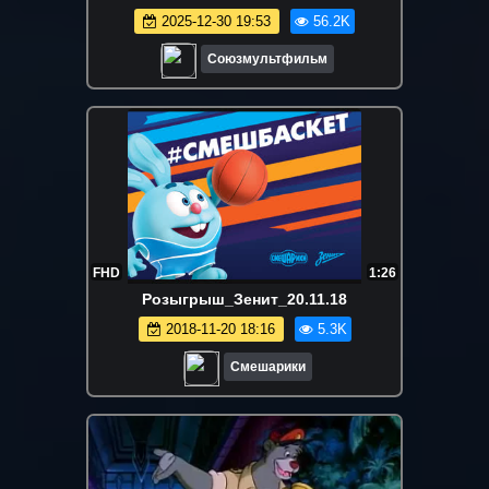
2025-12-30 19:53
56.2K
Союзмультфильм
FHD
1:26
Розыгрыш_Зенит_20.11.18
2018-11-20 18:16
5.3K
Смешарики