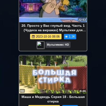
22:53
20. Просто у Вас глупый вид. Часть 1
(Чудеса на виражах) Мультики для
детей Disney сериалы Netflix HBO
2023-10-16 08:06
1.3K
Episodes
Мультимикс HD
HD
6:46
Маша и Медведь Серия 18 - Большая
стирка