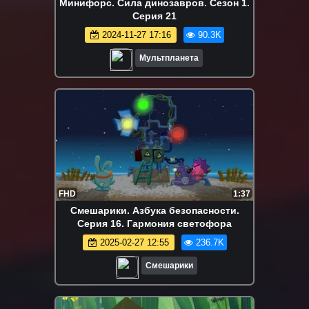
Минифорс. Сила динозавров. Сезон 1.
Серия 21
2024-11-27 17:16
90.3K
Мультпланета
FHD
1:37
Смешарики. Азбука безопасности.
Серия 16. Гармония светофора
2025-02-27 12:55
236.7K
Смешарики