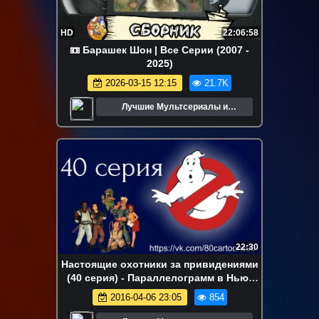
HD
22:06:58
📼 Барашек Шон | Все Серии (2007 -
2025)
2026-03-15 12:15
21.7K
Лучшие Мультсериалы и
Мультфильмы
22:30
Настоящие охотники за привидениями
(40 серия) - Параллелограмм в Нью-
Джерси (Venkman's Ghost Repellers)
2016-04-06 23:05
854