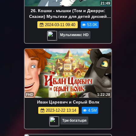
21:49
26. Кошки - мышки (Том и Джерри:
Сказки) Мультики для детей дисней
disney сериалы Netflix
2024-03-11 09:40
53.0K
Мультимикс HD
FHD
1:22:28
Иван Царевич и Серый Волк
2023-12-22 13:14
4.5M
Три богатыря