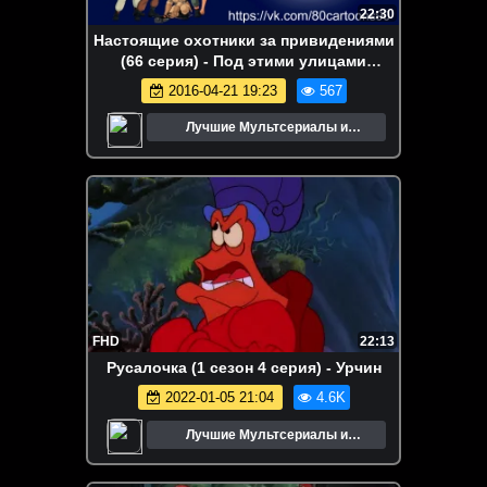
22:30
Настоящие охотники за привидениями
(66 серия) - Под этими улицами
(Beneath These Streets)
2016-04-21 19:23
567
Лучшие Мультсериалы и
Мультфильмы
FHD
22:13
Русалочка (1 сезон 4 серия) - Урчин
2022-01-05 21:04
4.6K
Лучшие Мультсериалы и
Мультфильмы