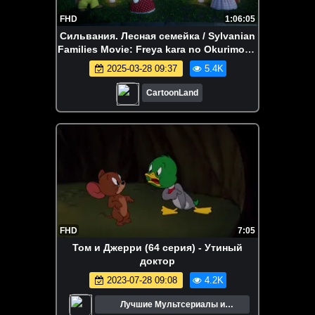
FHD
1:06:05
Сильвания. Лесная семейка / Sylvanian
Families Movie: Freya kara no Okurimono
(Япония, 2023)
2025-03-28 09:37
5.4K
CartoonLand
FHD
7:05
Том и Джерри (64 серия) - Утиный
доктор
2023-07-28 09:08
4.2K
Лучшие Мультсериалы и