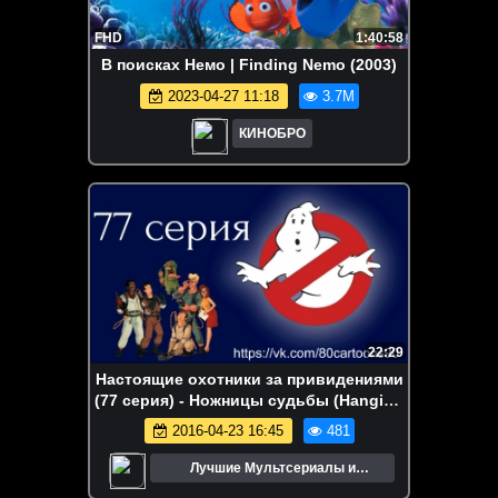
FHD
1:40:58
В поисках Немо | Finding Nemo (2003)
2023-04-27 11:18
3.7M
КИНОБРО
22:29
Настоящие охотники за привидениями
(77 серия) - Ножницы судьбы (Hanging
by a Thread)
2016-04-23 16:45
481
Лучшие Мультсериалы и
Мультфильмы