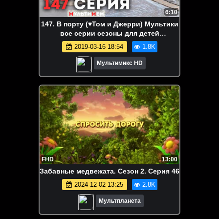
6:10
147. В порту (♥Том и Джерри) Мультики
все серии сезоны для детей
мультсериалы
2019-03-16 18:54
1.8K
Мультимикс HD
FHD
13:00
Забавные медвежата. Сезон 2. Серия 46
2024-12-02 13:25
2.8K
Мультпланета