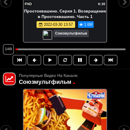
FHD
6:30
Простоквашино. Серия 1. Возвращение
в Простоквашино. Часть 1
2022-03-30 13:57
1.6M
Союзмультфильм
1/49
Популярные Видео На Канале:
Союзмультфильм