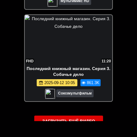
Мультимикс HD
FHD
11:20
Последний книжный магазин. Серия 3.
Собачье дело
2025-09-12 10:05
861.3K
Союзмультфильм
ЗАГРУЗИТЬ ЕЩЁ ВИДЕО