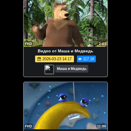
FHD
2:03
Видео от Маша и Медведь
2026-03-23 14:17
117.1K
Маша и Медведь
FHD
11:00