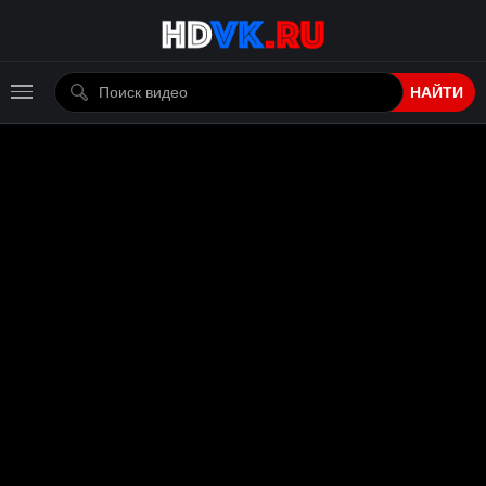
НАЙТИ