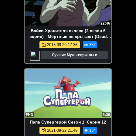
22:46
Байки Хранителя склепа (2 сезон 6
серия) - Мёртвые не прыгают (Dead
Men Don't Jump)
2015-09-29 17:36
367
Лучшие Мультсериалы и
Мультфильмы
FHD
5:30
Папа Супергерой Сезон 1, Серия 12
2021-09-22 21:49
154