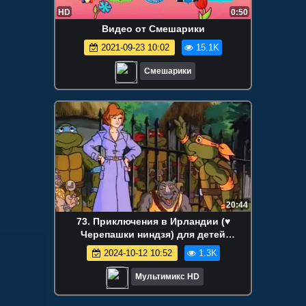
HD
0:50
Видео от Смешарики
2021-09-23 10:02
15.1K
Смешарики
20:44
73. Приключения в Ирландии (♥
Черепашки ниндзя) для детей
мультсериалы дисней disney сериалы
2024-10-12 10:52
1.3K
HBO Netflix
Мультимикс HD