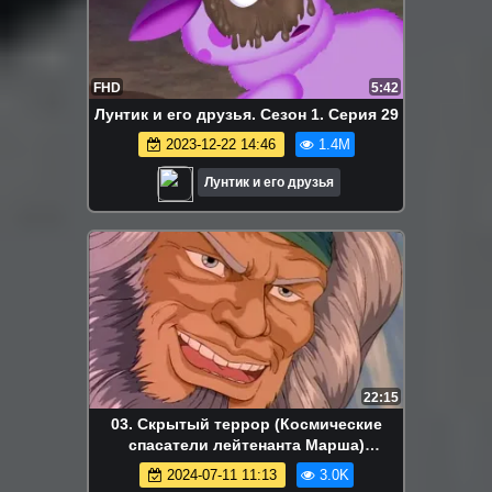
FHD
5:42
Лунтик и его друзья. Сезон 1. Серия 29
2023-12-22 14:46
1.4M
Лунтик и его друзья
22:15
03. Скрытый террор (Космические
спасатели лейтенанта Марша)
Мультики для детей | Дисней | NetFlix
2024-07-11 11:13
3.0K