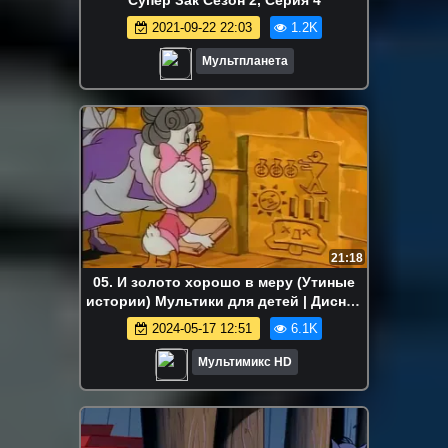
2021-09-22 22:03
1.2K
Мультпланета
21:18
05. И золото хорошо в меру (Утиные
истории) Мультики для детей | Дисней
Disney | Сериалы Netflix
2024-05-17 12:51
6.1K
Мультимикс HD