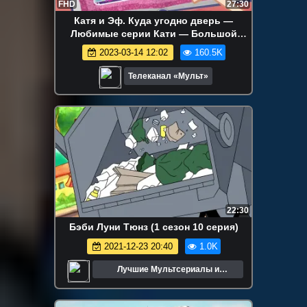
FHD
27:30
Катя и Эф. Куда угодно дверь —
Любимые серии Кати — Большой
сборник мультфильмов
2023-03-14 12:02
160.5K
Телеканал «Мульт»
22:30
Бэби Луни Тюнз (1 сезон 10 серия)
2021-12-23 20:40
1.0K
Лучшие Мультсериалы и
Мультфильмы