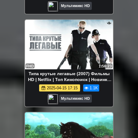
Мультимикс HD
FHD
1:56:23
Типа крутые легавые (2007) Фильмы
HD | Netflix | Топ Кинопоиск | Новинки
кино
2025-04-15 17:15
1.1K
Мультимикс HD