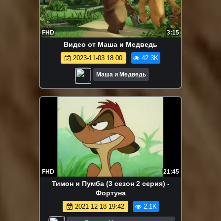
FHD
3:15
Видео от Маша и Медведь
2023-11-03 18:00
42.3K
Маша и Медведь
FHD
21:45
Тимон и Пумба (3 сезон 2 серия) -
Фортуна
2021-12-18 19:42
2.1K