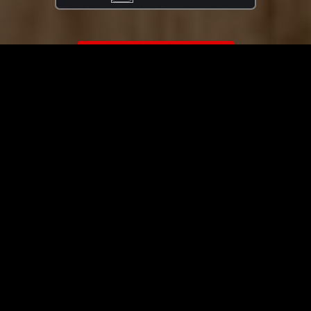
ЗАГРУЗИТЬ ЕЩЁ ВИДЕО
О сайте
Специально для Вас мы отобрали вручную самое лучшее
видео! Смотрите видео онлайн на HDVK.ru. Смотреть
онлайн фильмы и сериалы бесплатно, музыкальные
клипы, новости мира и кино, обзоры мобильных
устройств. Мультфильмы, аниме, дорамы смотреть
онлайн бесплатно!
Скачать видео с ВК, РуТуба, Дзена, ОК