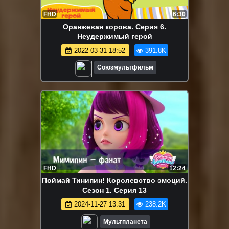
FHD
6:30
Оранжевая корова. Серия 6.
Неудержимый герой
2022-03-31 18:52
391.8K
Союзмультфильм
FHD
12:24
Поймай Тинипин! Королевство эмоций.
Сезон 1. Серия 13
2024-11-27 13:31
238.2K
Мультпланета