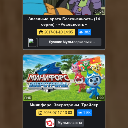
20:26
Звездные врата Бесконечность (14
серия) - «Реальность»
2017-01-10 14:05
382
Лучшие Мультсериалы и
Мультфильмы
FHD
1:00
Минифорс. Зверотроны. Трейлер
2026-07-17 13:03
1.5K
Мультпланета