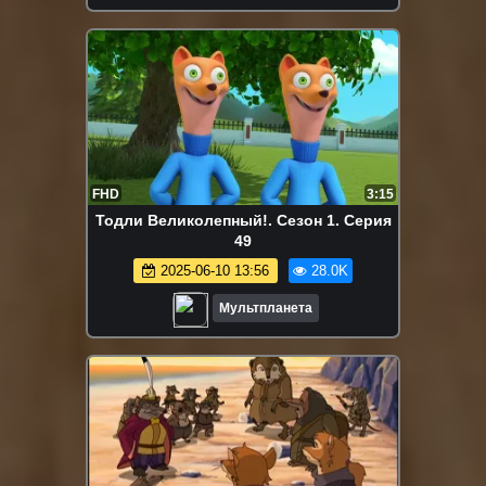
FHD
3:15
Тодли Великолепный!. Сезон 1. Серия
49
2025-06-10 13:56
28.0K
Мультпланета