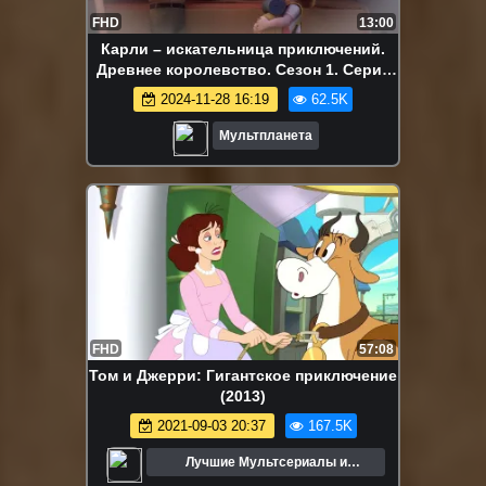
FHD
13:00
Карли – искательница приключений.
Древнее королевство. Сезон 1. Серия
12
2024-11-28 16:19
62.5K
Мультпланета
FHD
57:08
Том и Джерри: Гигантское приключение
(2013)
2021-09-03 20:37
167.5K
Лучшие Мультсериалы и
Мультфильмы